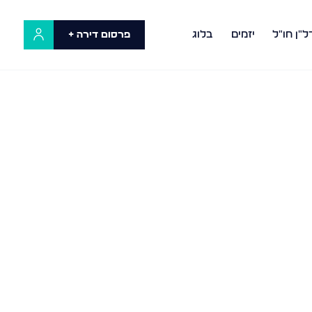
ל"ן חו"ל
יזמים
בלוג
פרסום דירה +