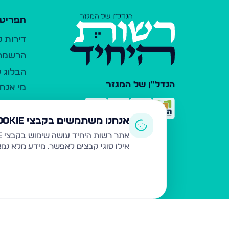
תפריט 
דירות 
הרשמה 
הבלוג ש
הנדל"ן של המגזר
מי אנחנ
צרו קש
כלי עזר
אנחנו משתמשים בקבצי Cookie
פרסום 
אתר רשות היחיד עושה שימוש בקבצי Cookie ובטכנולוגיות דומות לצורך תפעול האתר, שיפור חוויית המשתמש, ניתוח שימוש ושיווק מותאם.
אילו סוגי קבצים לאפשר. מידע מלא נמ
משרדי ת
נדל"ן ח
תקנון ו
מדיניות
הצהרת 