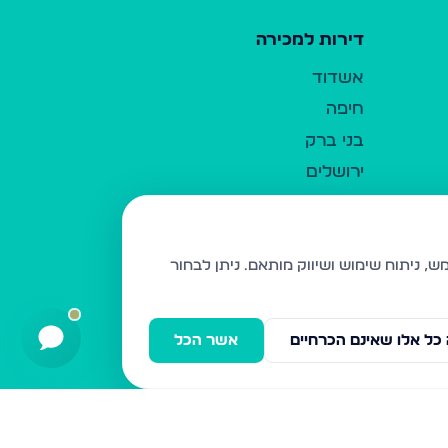
דירות למכירה
אשדוד
חיפה
בני ברק
ירושלים
אלעד
גבעת זאב
בית שמש
ניתן לבחור
רכסים
מודיעין עילית
כל אלו שאינם הכרחיים
אשר הכל
ביתר עילית