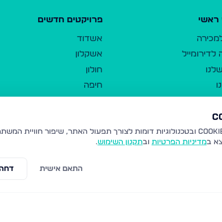
ראשי
פרויקטים חדשים
למכירה
אשדוד
לדירומייל
אשקלון
לנו
חולון
ו
חיפה
ר
ירושלים
טבריה
ברשות היחיד
נהריה
צא ב
מדיניות הפרטיות
וב
תקנון השימוש
.
יווך
עמנואל
ו"ל
רמלה
התאם אישית
דחה 
תנאי שימוש
נתיבות
 פרטיות
נגישות