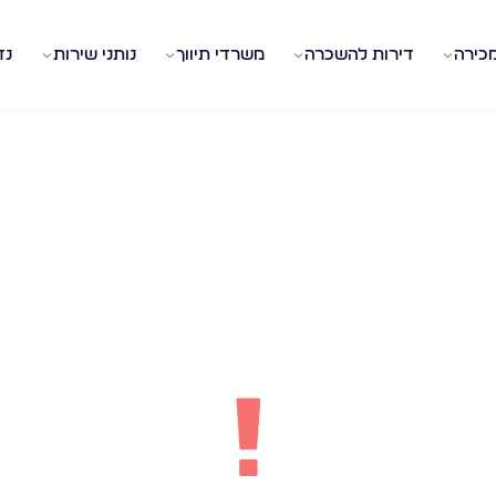
מכירה
דירות להשכרה
משרדי תיווך
נותני שירות
נד
!