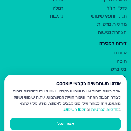
משרדי תיווך
עמנואל
נדל"ן חו"ל
רמלה
תקנון ותנאי שימוש
נתיבות
מדיניות פרטיות
הצהרת נגישות
דירות למכירה
אשדוד
חיפה
בני ברק
ירושלים
אנחנו משתמשים בקבצי Cookie
אלעד
אתר רשות היחיד עושה שימוש בקבצי Cookie ובטכנולוגיות דומות
גבעת זאב
לצורך תפעול האתר, שיפור חוויית המשתמש, ניתוח שימוש ושיווק
בית שמש
מותאם.
ניתן לבחור אילו סוגי קבצים לאפשר. מידע מלא נמצא
רכסים
ב
מדיניות הפרטיות
וב
תקנון השימוש
.
מודיעין עילית
אשר הכל
ביתר עילית