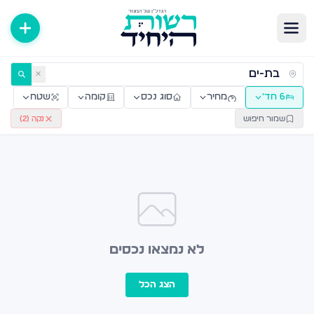
ירות למכירה ולהשכרה — רשות היחיד
✕
6 חד׳
מחיר
סוג נכס
קומה
שטח
שמור חיפוש
נקה (
2
)
לא נמצאו נכסים
הצג הכל