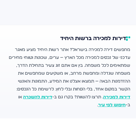
דירות למכירה ברשות היחיד
מחפשים דירה למכירה בישראל? אתר רשות היחיד מציע מאגר
עדכני של נכסים למכירה מכל הארץ — ערים, שכונות וטווחי מחירים
שמתאימים לכל משפחה. בין אם אתם זוג צעיר בתחילת הדרך,
משפחה שגדלה ומחפשת מרחב, או משקיעים שמחפשים את
ההזדמנות הבאה — תמצאו אצלנו את המידע, התמונות והאנשי
הקשר במקום אחד, בלי הסחות ובלי לחץ. לרשימת כל הנכסים:
דירות למכירה
. תרצו להשוות? בקרו גם ב-
דירות להשכרה
או
ב-
חיפוש לפי עיר
.