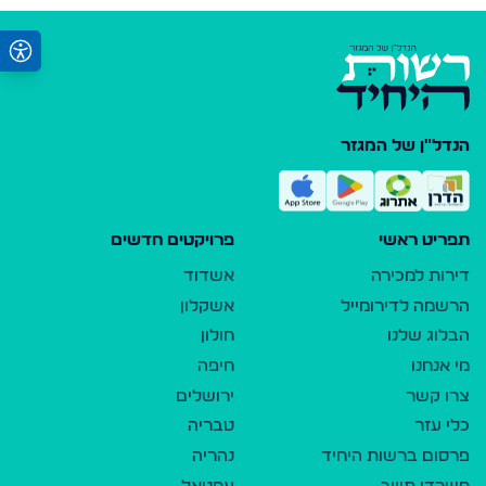
הנדל"ן של המגזר
תפריט ראשי
פרויקטים חדשים
דירות למכירה
אשדוד
הרשמה לדירומייל
אשקלון
הבלוג שלנו
חולון
מי אנחנו
חיפה
צרו קשר
ירושלים
כלי עזר
טבריה
פרסום ברשות היחיד
נהריה