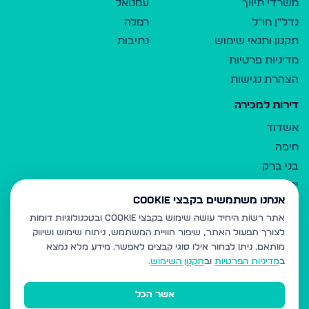
משרדי תיווך
עמנואל
נדל"ן חו"ל
רמלה
תקנון ותנאי שימוש
נתיבות
מדיניות פרטיות
הצהרת נגישות
דירות למכירה
אשדוד
חיפה
בני ברק
ירושלים
אנחנו משתמשים בקבצי Cookie
אלעד
אתר רשות היחיד עושה שימוש בקבצי Cookie ובטכנולוגיות דומות
גבעת זאב
לצורך תפעול האתר, שיפור חוויית המשתמש, ניתוח שימוש ושיווק
בית שמש
מותאם.
ניתן לבחור אילו סוגי קבצים לאפשר. מידע מלא נמצא
רכסים
ב
מדיניות הפרטיות
וב
תקנון השימוש
.
מודיעין עילית
אשר הכל
ביתר עילית