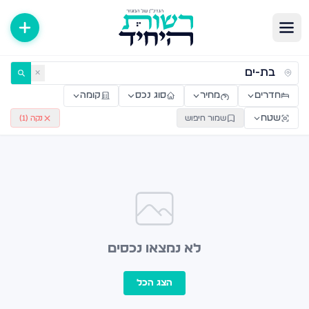
ירות למכירה ולהשכרה — רשות היחיד
✕
חדרים
מחיר
סוג נכס
קומה
שטח
שמור חיפוש
נקה (
1
)
לא נמצאו נכסים
הצג הכל