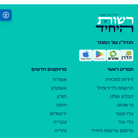
הנדל"ן של המגזר
תפריט ראשי
פרויקטים חדשים
דירות למכירה
אשדוד
הרשמה לדירומייל
אשקלון
הבלוג שלנו
חולון
מי אנחנו
חיפה
צרו קשר
ירושלים
כלי עזר
טבריה
פרסום ברשות היחיד
נהריה