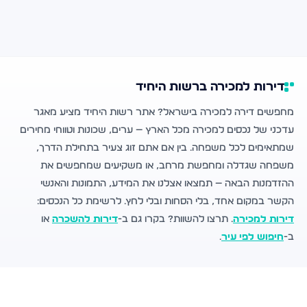
דירות למכירה ברשות היחיד
מחפשים דירה למכירה בישראל? אתר רשות היחיד מציע מאגר
עדכני של נכסים למכירה מכל הארץ — ערים, שכונות וטווחי מחירים
שמתאימים לכל משפחה. בין אם אתם זוג צעיר בתחילת הדרך,
משפחה שגדלה ומחפשת מרחב, או משקיעים שמחפשים את
ההזדמנות הבאה — תמצאו אצלנו את המידע, התמונות והאנשי
הקשר במקום אחד, בלי הסחות ובלי לחץ. לרשימת כל הנכסים:
דירות למכירה
. תרצו להשוות? בקרו גם ב-
דירות להשכרה
או
ב-
חיפוש לפי עיר
.