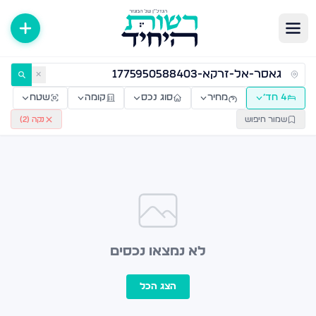
ירות למכירה ולהשכרה — רשות היחיד
✕
4 חד׳
מחיר
סוג נכס
קומה
שטח
שמור חיפוש
נקה (
2
)
לא נמצאו נכסים
הצג הכל