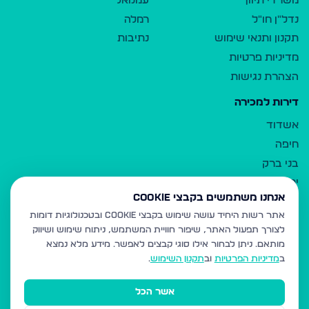
משרדי תיווך
עמנואל
נדל"ן חו"ל
רמלה
תקנון ותנאי שימוש
נתיבות
מדיניות פרטיות
הצהרת נגישות
דירות למכירה
אשדוד
חיפה
בני ברק
ירושלים
אנחנו משתמשים בקבצי Cookie
אלעד
אתר רשות היחיד עושה שימוש בקבצי Cookie ובטכנולוגיות דומות
גבעת זאב
לצורך תפעול האתר, שיפור חוויית המשתמש, ניתוח שימוש ושיווק
בית שמש
מותאם.
ניתן לבחור אילו סוגי קבצים לאפשר. מידע מלא נמצא
רכסים
ב
מדיניות הפרטיות
וב
תקנון השימוש
.
מודיעין עילית
אשר הכל
ביתר עילית