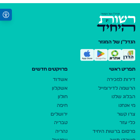
הנדל"ן של המגזר
תפריט ראשי
פרויקטים חדשים
דירות למכירה
אשדוד
הרשמה לדירומייל
אשקלון
הבלוג שלנו
חולון
מי אנחנו
חיפה
צרו קשר
ירושלים
כלי עזר
טבריה
פרסום ברשות היחיד
נהריה