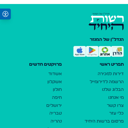
הנדל"ן של המגזר
תפריט ראשי
פרויקטים חדשים
דירות למכירה
אשדוד
הרשמה לדירומייל
אשקלון
הבלוג שלנו
חולון
מי אנחנו
חיפה
צרו קשר
ירושלים
כלי עזר
טבריה
פרסום ברשות היחיד
נהריה