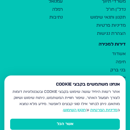
משרדי תיווך
עמנואל
נדל"ן חו"ל
רמלה
תקנון ותנאי שימוש
נתיבות
מדיניות פרטיות
הצהרת נגישות
דירות למכירה
אשדוד
חיפה
בני ברק
ירושלים
אנחנו משתמשים בקבצי Cookie
אלעד
אתר רשות היחיד עושה שימוש בקבצי Cookie ובטכנולוגיות דומות
גבעת זאב
לצורך תפעול האתר, שיפור חוויית המשתמש, ניתוח שימוש ושיווק
בית שמש
מותאם.
ניתן לבחור אילו סוגי קבצים לאפשר. מידע מלא נמצא
רכסים
ב
מדיניות הפרטיות
וב
תקנון השימוש
.
מודיעין עילית
אשר הכל
ביתר עילית