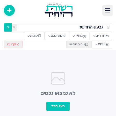
ירות למכירה ולהשכרה — רשות היחיד
✕
חדרים
מחיר
סוג נכס
קומה
שטח
שמור חיפוש
נקה (
1
)
לא נמצאו נכסים
הצג הכל