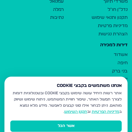
משרדי תיווך
עמנואל
נדל"ן חו"ל
רמלה
תקנון ותנאי שימוש
נתיבות
מדיניות פרטיות
הצהרת נגישות
דירות למכירה
אשדוד
חיפה
בני ברק
ירושלים
אנחנו משתמשים בקבצי Cookie
אלעד
אתר רשות היחיד עושה שימוש בקבצי Cookie ובטכנולוגיות דומות
גבעת זאב
לצורך תפעול האתר, שיפור חוויית המשתמש, ניתוח שימוש ושיווק
בית שמש
מותאם.
ניתן לבחור אילו סוגי קבצים לאפשר. מידע מלא נמצא
רכסים
ב
מדיניות הפרטיות
וב
תקנון השימוש
.
מודיעין עילית
אשר הכל
ביתר עילית