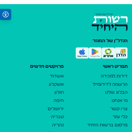
הנדל"ן של המגזר
תפריט ראשי
פרויקטים חדשים
דירות למכירה
אשדוד
הרשמה לדירומייל
אשקלון
הבלוג שלנו
חולון
מי אנחנו
חיפה
צרו קשר
ירושלים
כלי עזר
טבריה
פרסום ברשות היחיד
נהריה