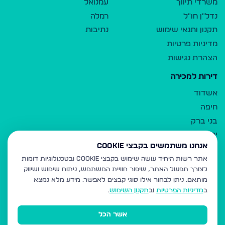
משרדי תיווך
עמנואל
נדל"ן חו"ל
רמלה
תקנון ותנאי שימוש
נתיבות
מדיניות פרטיות
הצהרת נגישות
דירות למכירה
אשדוד
חיפה
בני ברק
ירושלים
אנחנו משתמשים בקבצי Cookie
אלעד
אתר רשות היחיד עושה שימוש בקבצי Cookie ובטכנולוגיות דומות
גבעת זאב
לצורך תפעול האתר, שיפור חוויית המשתמש, ניתוח שימוש ושיווק
בית שמש
מותאם.
ניתן לבחור אילו סוגי קבצים לאפשר. מידע מלא נמצא
רכסים
ב
מדיניות הפרטיות
וב
תקנון השימוש
.
מודיעין עילית
אשר הכל
ביתר עילית