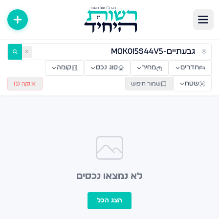
ירות למכירה ולהשכרה — רשות היחיד
✕
חדרים
מחיר
סוג נכס
קומה
שטח
שמור חיפוש
נקה (
1
)
לא נמצאו נכסים
הצג הכל