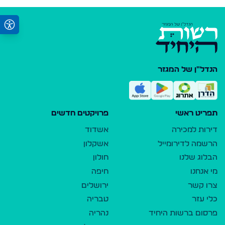
הנדל"ן של המגזר
תפריט ראשי
פרויקטים חדשים
דירות למכירה
אשדוד
הרשמה לדירומייל
אשקלון
הבלוג שלנו
חולון
מי אנחנו
חיפה
צרו קשר
ירושלים
כלי עזר
טבריה
פרסום ברשות היחיד
נהריה