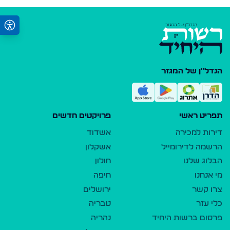
הנדל"ן של המגזר
תפריט ראשי
פרויקטים חדשים
דירות למכירה
אשדוד
הרשמה לדירומייל
אשקלון
הבלוג שלנו
חולון
מי אנחנו
חיפה
צרו קשר
ירושלים
כלי עזר
טבריה
פרסום ברשות היחיד
נהריה