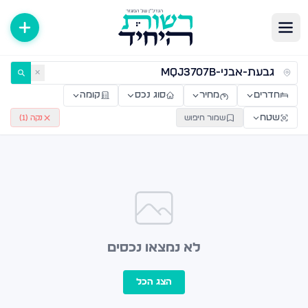
ירות למכירה ולהשכרה — רשות היחיד
✕
חדרים
מחיר
סוג נכס
קומה
שטח
שמור חיפוש
נקה (
1
)
לא נמצאו נכסים
הצג הכל