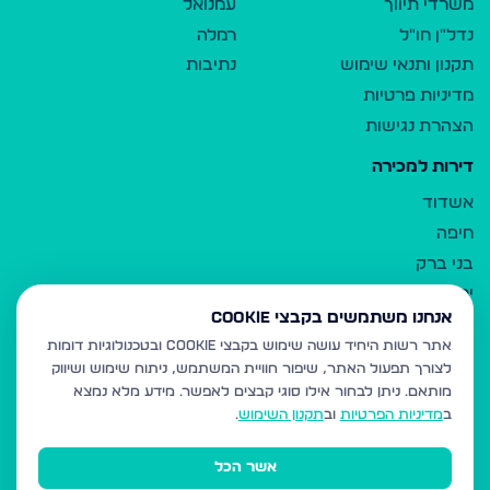
משרדי תיווך
עמנואל
נדל"ן חו"ל
רמלה
תקנון ותנאי שימוש
נתיבות
מדיניות פרטיות
הצהרת נגישות
דירות למכירה
אשדוד
חיפה
בני ברק
ירושלים
אנחנו משתמשים בקבצי Cookie
אלעד
אתר רשות היחיד עושה שימוש בקבצי Cookie ובטכנולוגיות דומות
גבעת זאב
לצורך תפעול האתר, שיפור חוויית המשתמש, ניתוח שימוש ושיווק
בית שמש
מותאם.
ניתן לבחור אילו סוגי קבצים לאפשר. מידע מלא נמצא
רכסים
ב
מדיניות הפרטיות
וב
תקנון השימוש
.
מודיעין עילית
אשר הכל
ביתר עילית