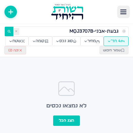
ירות למכירה ולהשכרה — רשות היחיד
✕
4 חד׳
מחיר
סוג נכס
קומה
שטח
שמור חיפוש
נקה (
2
)
לא נמצאו נכסים
הצג הכל