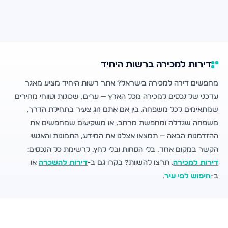
דירות למכירה ברשות היחיד
מחפשים דירה למכירה בישראל? אתר רשות היחיד מציע מאגר
עדכני של נכסים למכירה מכל הארץ — ערים, שכונות וטווחי מחירים
שמתאימים לכל משפחה. בין אם אתם זוג צעיר בתחילת הדרך,
משפחה שגדלה ומחפשת מרחב, או משקיעים שמחפשים את
ההזדמנות הבאה — תמצאו אצלנו את המידע, התמונות והאנשי
הקשר במקום אחד, בלי הסחות ובלי לחץ. לרשימת כל הנכסים:
דירות למכירה
. תרצו להשוות? בקרו גם ב-
דירות להשכרה
או
ב-
חיפוש לפי עיר
.