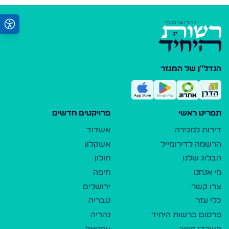
הנדל"ן של המגזר
תפריט ראשי
פרויקטים חדשים
דירות למכירה
אשדוד
הרשמה לדירומייל
אשקלון
הבלוג שלנו
חולון
מי אנחנו
חיפה
צרו קשר
ירושלים
כלי עזר
טבריה
פרסום ברשות היחיד
נהריה