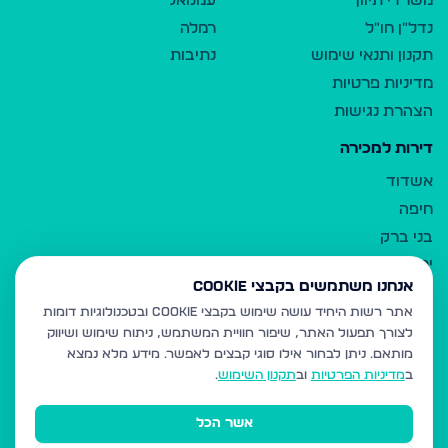
משרדי תיווך
עמנואל
נדל"ן חו"ל
רמלה
תקנון ותנאי שימוש
נתיבות
מדיניות פרטיות
הצהרת נגישות
דירות למכירה
אשדוד
חיפה
בני ברק
ירושלים
אנחנו משתמשים בקבצי Cookie
אלעד
אתר רשות היחיד עושה שימוש בקבצי Cookie ובטכנולוגיות דומות
גבעת זאב
לצורך תפעול האתר, שיפור חוויית המשתמש, ניתוח שימוש ושיווק
בית שמש
מותאם.
ניתן לבחור אילו סוגי קבצים לאפשר. מידע מלא נמצא
רכסים
ב
מדיניות הפרטיות
וב
תקנון השימוש
.
מודיעין עילית
אשר הכל
ביתר עילית