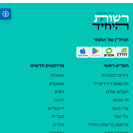
הנדל"ן של המגזר
תפריט ראשי
פרויקטים חדשים
דירות למכירה
אשדוד
הרשמה לדירומייל
אשקלון
הבלוג שלנו
חולון
מי אנחנו
חיפה
צרו קשר
ירושלים
כלי עזר
טבריה
פרסום ברשות היחיד
נהריה