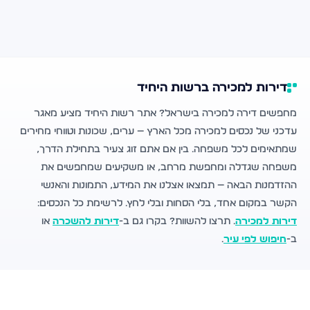
דירות למכירה ברשות היחיד
מחפשים דירה למכירה בישראל? אתר רשות היחיד מציע מאגר
עדכני של נכסים למכירה מכל הארץ — ערים, שכונות וטווחי מחירים
שמתאימים לכל משפחה. בין אם אתם זוג צעיר בתחילת הדרך,
משפחה שגדלה ומחפשת מרחב, או משקיעים שמחפשים את
ההזדמנות הבאה — תמצאו אצלנו את המידע, התמונות והאנשי
הקשר במקום אחד, בלי הסחות ובלי לחץ. לרשימת כל הנכסים:
דירות למכירה
. תרצו להשוות? בקרו גם ב-
דירות להשכרה
או
ב-
חיפוש לפי עיר
.