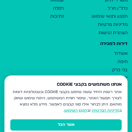
משרדי תיווך
עמנואל
נדל"ן חו"ל
רמלה
תקנון ותנאי שימוש
נתיבות
מדיניות פרטיות
הצהרת נגישות
דירות למכירה
אשדוד
חיפה
בני ברק
ירושלים
אנחנו משתמשים בקבצי Cookie
אלעד
אתר רשות היחיד עושה שימוש בקבצי Cookie ובטכנולוגיות דומות
גבעת זאב
לצורך תפעול האתר, שיפור חוויית המשתמש, ניתוח שימוש ושיווק
בית שמש
מותאם.
ניתן לבחור אילו סוגי קבצים לאפשר. מידע מלא נמצא
רכסים
ב
מדיניות הפרטיות
וב
תקנון השימוש
.
מודיעין עילית
אשר הכל
ביתר עילית