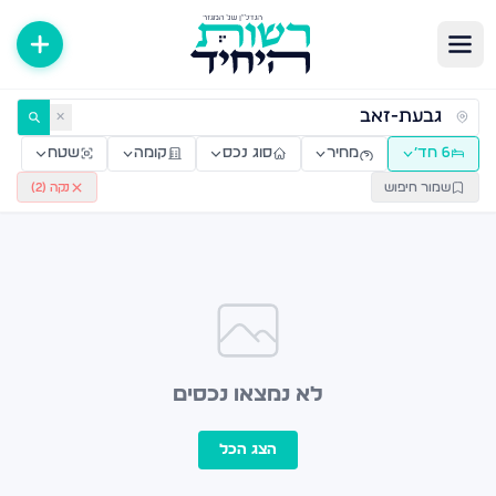
ירות למכירה ולהשכרה — רשות היחיד
✕
6 חד׳
מחיר
סוג נכס
קומה
שטח
שמור חיפוש
נקה (
2
)
לא נמצאו נכסים
הצג הכל