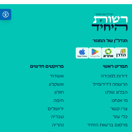
הנדל"ן של המגזר
תפריט ראשי
פרויקטים חדשים
דירות למכירה
אשדוד
הרשמה לדירומייל
אשקלון
הבלוג שלנו
חולון
מי אנחנו
חיפה
צרו קשר
ירושלים
כלי עזר
טבריה
פרסום ברשות היחיד
נהריה