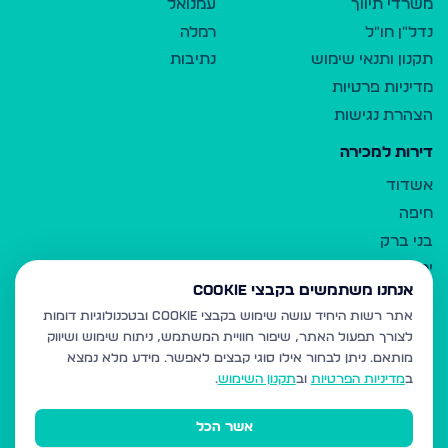
משרדי תיווך
עמנואל
נדל"ן חו"ל
רמלה
תקנון ותנאי שימוש
נתיבות
מדיניות פרטיות
הצהרת נגישות
דירות למכירה
אשדוד
חיפה
בני ברק
ירושלים
אנחנו משתמשים בקבצי Cookie
אלעד
אתר רשות היחיד עושה שימוש בקבצי Cookie ובטכנולוגיות דומות
גבעת זאב
לצורך תפעול האתר, שיפור חוויית המשתמש, ניתוח שימוש ושיווק
בית שמש
מותאם.
ניתן לבחור אילו סוגי קבצים לאפשר. מידע מלא נמצא
רכסים
ב
מדיניות הפרטיות
וב
תקנון השימוש
.
מודיעין עילית
אשר הכל
ביתר עילית