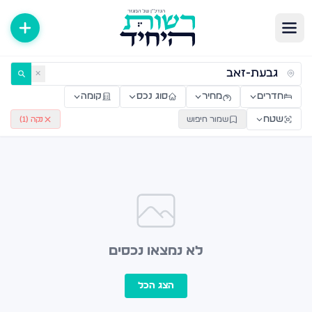
ירות למכירה ולהשכרה — רשות היחיד
✕
חדרים
מחיר
סוג נכס
קומה
שטח
שמור חיפוש
נקה (
1
)
לא נמצאו נכסים
הצג הכל