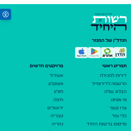
הנדל"ן של המגזר
תפריט ראשי
פרויקטים חדשים
דירות למכירה
אשדוד
הרשמה לדירומייל
אשקלון
הבלוג שלנו
חולון
מי אנחנו
חיפה
צרו קשר
ירושלים
כלי עזר
טבריה
פרסום ברשות היחיד
נהריה