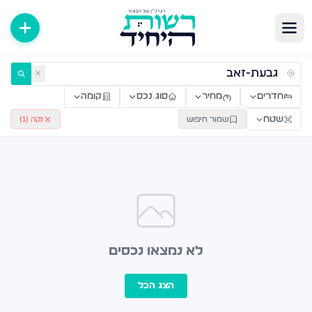
ירות למכירה ולהשכרה — רשות היחיד
✕
חדרים
מחיר
סוג נכס
קומה
שטח
שמור חיפוש
נקה (
1
)
לא נמצאו נכסים
הצג הכל