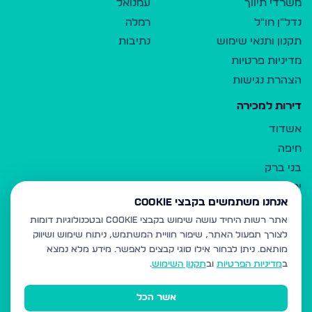
משרדי תיווך
עמנואל
נדל"ן חו"ל
רמלה
תקנון ותנאי שימוש
נתיבות
מדיניות פרטיות
הצהרת נגישות
דירות למכירה
אשדוד
חיפה
בני ברק
ירושלים
אנחנו משתמשים בקבצי Cookie
אלעד
אתר רשות היחיד עושה שימוש בקבצי Cookie ובטכנולוגיות דומות
גבעת זאב
לצורך תפעול האתר, שיפור חוויית המשתמש, ניתוח שימוש ושיווק
בית שמש
מותאם.
ניתן לבחור אילו סוגי קבצים לאפשר. מידע מלא נמצא
רכסים
ב
מדיניות הפרטיות
וב
תקנון השימוש
.
מודיעין עילית
אשר הכל
ביתר עילית