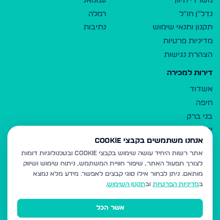
משרדי תיווך
עמנואל
נדל"ן חו"ל
רמלה
תקנון ותנאי שימוש
נתיבות
מדיניות פרטיות
הצהרת נגישות
דירות למכירה
אשדוד
חיפה
בני ברק
ירושלים
אנחנו משתמשים בקבצי Cookie
אלעד
אתר רשות היחיד עושה שימוש בקבצי Cookie ובטכנולוגיות דומות
גבעת זאב
לצורך תפעול האתר, שיפור חוויית המשתמש, ניתוח שימוש ושיווק
בית שמש
מותאם.
ניתן לבחור אילו סוגי קבצים לאפשר. מידע מלא נמצא
רכסים
ב
מדיניות הפרטיות
וב
תקנון השימוש
.
מודיעין עילית
אשר הכל
ביתר עילית