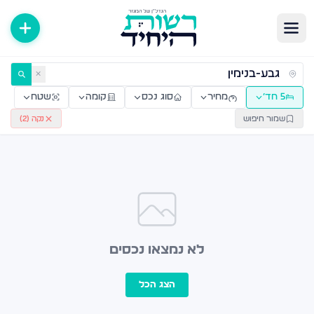
ירות למכירה ולהשכרה — רשות היחיד
✕
5 חד׳
מחיר
סוג נכס
קומה
שטח
שמור חיפוש
נקה (
2
)
לא נמצאו נכסים
הצג הכל