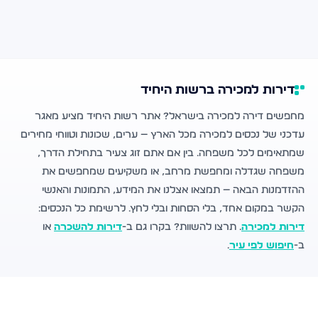
דירות למכירה ברשות היחיד
מחפשים דירה למכירה בישראל? אתר רשות היחיד מציע מאגר
עדכני של נכסים למכירה מכל הארץ — ערים, שכונות וטווחי מחירים
שמתאימים לכל משפחה. בין אם אתם זוג צעיר בתחילת הדרך,
משפחה שגדלה ומחפשת מרחב, או משקיעים שמחפשים את
ההזדמנות הבאה — תמצאו אצלנו את המידע, התמונות והאנשי
הקשר במקום אחד, בלי הסחות ובלי לחץ. לרשימת כל הנכסים:
דירות למכירה
. תרצו להשוות? בקרו גם ב-
דירות להשכרה
או
ב-
חיפוש לפי עיר
.