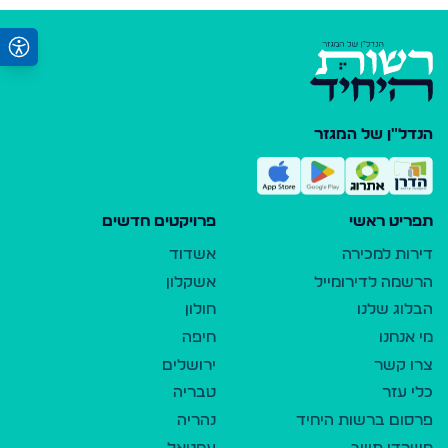
הנדל"ן של המגזר
תפריט ראשי
פרויקטים חדשים
דירות למכירה
אשדוד
הרשמה לדירומייל
אשקלון
הבלוג שלנו
חולון
מי אנחנו
חיפה
צרו קשר
ירושלים
כלי עזר
טבריה
פרסום ברשות היחיד
נהריה