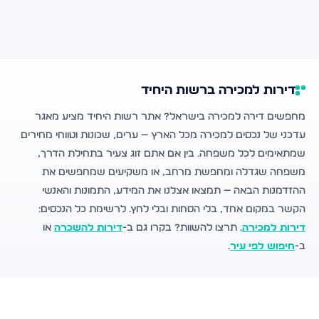
דירות למכירה ברשות היחיד
מחפשים דירה למכירה בישראל? אתר רשות היחיד מציע מאגר
עדכני של נכסים למכירה מכל הארץ — ערים, שכונות וטווחי מחירים
שמתאימים לכל משפחה. בין אם אתם זוג צעיר בתחילת הדרך,
משפחה שגדלה ומחפשת מרחב, או משקיעים שמחפשים את
ההזדמנות הבאה — תמצאו אצלנו את המידע, התמונות והאנשי
הקשר במקום אחד, בלי הסחות ובלי לחץ. לרשימת כל הנכסים:
דירות למכירה
. תרצו להשוות? בקרו גם ב-
דירות להשכרה
או
ב-
חיפוש לפי עיר
.