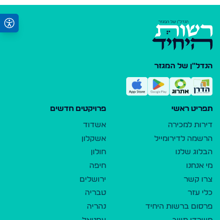
הנדל"ן של המגזר
תפריט ראשי
פרויקטים חדשים
דירות למכירה
אשדוד
הרשמה לדירומייל
אשקלון
הבלוג שלנו
חולון
מי אנחנו
חיפה
צרו קשר
ירושלים
כלי עזר
טבריה
פרסום ברשות היחיד
נהריה