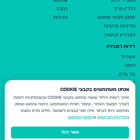
משרדי תיווך
עמנואל
נדל"ן חו"ל
רמלה
תקנון ותנאי שימוש
נתיבות
מדיניות פרטיות
הצהרת נגישות
דירות למכירה
אשדוד
חיפה
בני ברק
ירושלים
אנחנו משתמשים בקבצי Cookie
אלעד
אתר רשות היחיד עושה שימוש בקבצי Cookie ובטכנולוגיות דומות
גבעת זאב
לצורך תפעול האתר, שיפור חוויית המשתמש, ניתוח שימוש ושיווק
בית שמש
מותאם.
ניתן לבחור אילו סוגי קבצים לאפשר. מידע מלא נמצא
רכסים
ב
מדיניות הפרטיות
וב
תקנון השימוש
.
מודיעין עילית
אשר הכל
ביתר עילית