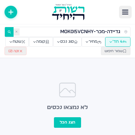
ירות למכירה ולהשכרה — רשות היחיד
✕
4 חד׳
מחיר
סוג נכס
קומה
שטח
שמור חיפוש
נקה (
2
)
לא נמצאו נכסים
הצג הכל