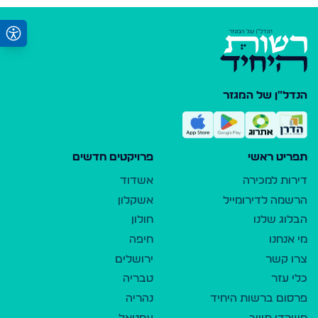
הנדל"ן של המגזר
תפריט ראשי
פרויקטים חדשים
דירות למכירה
אשדוד
הרשמה לדירומייל
אשקלון
הבלוג שלנו
חולון
מי אנחנו
חיפה
צרו קשר
ירושלים
כלי עזר
טבריה
פרסום ברשות היחיד
נהריה