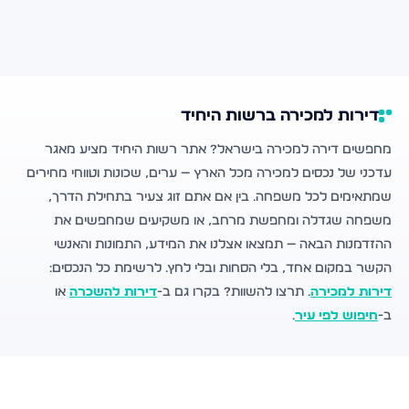
דירות למכירה ברשות היחיד
מחפשים דירה למכירה בישראל? אתר רשות היחיד מציע מאגר
עדכני של נכסים למכירה מכל הארץ — ערים, שכונות וטווחי מחירים
שמתאימים לכל משפחה. בין אם אתם זוג צעיר בתחילת הדרך,
משפחה שגדלה ומחפשת מרחב, או משקיעים שמחפשים את
ההזדמנות הבאה — תמצאו אצלנו את המידע, התמונות והאנשי
הקשר במקום אחד, בלי הסחות ובלי לחץ. לרשימת כל הנכסים:
דירות למכירה
. תרצו להשוות? בקרו גם ב-
דירות להשכרה
או
ב-
חיפוש לפי עיר
.