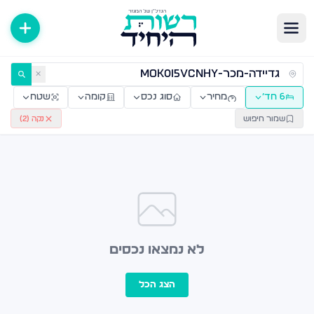
ירות למכירה ולהשכרה — רשות היחיד
✕
6 חד׳
מחיר
סוג נכס
קומה
שטח
שמור חיפוש
נקה (
2
)
לא נמצאו נכסים
הצג הכל