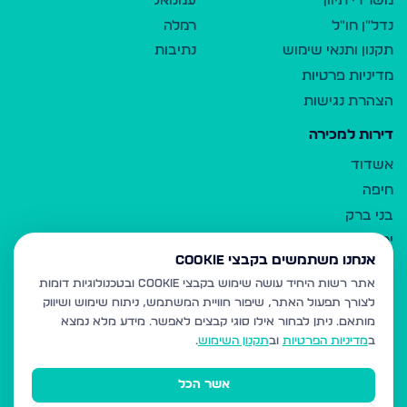
משרדי תיווך
עמנואל
נדל"ן חו"ל
רמלה
תקנון ותנאי שימוש
נתיבות
מדיניות פרטיות
הצהרת נגישות
דירות למכירה
אשדוד
חיפה
בני ברק
ירושלים
אנחנו משתמשים בקבצי Cookie
אלעד
אתר רשות היחיד עושה שימוש בקבצי Cookie ובטכנולוגיות דומות
גבעת זאב
לצורך תפעול האתר, שיפור חוויית המשתמש, ניתוח שימוש ושיווק
בית שמש
מותאם.
ניתן לבחור אילו סוגי קבצים לאפשר. מידע מלא נמצא
רכסים
ב
מדיניות הפרטיות
וב
תקנון השימוש
.
מודיעין עילית
אשר הכל
ביתר עילית