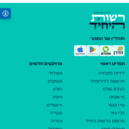
הנדל"ן של המגזר
תפריט ראשי
פרויקטים חדשים
דירות למכירה
אשדוד
הרשמה לדירומייל
אשקלון
הבלוג שלנו
חולון
מי אנחנו
חיפה
צרו קשר
ירושלים
כלי עזר
טבריה
פרסום ברשות היחיד
נהריה