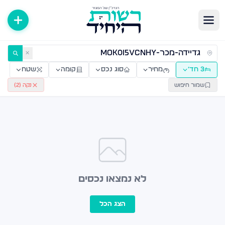
ירות למכירה ולהשכרה — רשות היחיד
✕
3 חד׳
מחיר
סוג נכס
קומה
שטח
שמור חיפוש
נקה (
2
)
לא נמצאו נכסים
הצג הכל