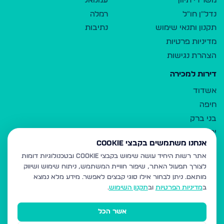
משרדי תיווך
עמנואל
נדל"ן חו"ל
רמלה
תקנון ותנאי שימוש
נתיבות
מדיניות פרטיות
הצהרת נגישות
דירות למכירה
אשדוד
חיפה
בני ברק
ירושלים
אנחנו משתמשים בקבצי Cookie
אלעד
אתר רשות היחיד עושה שימוש בקבצי Cookie ובטכנולוגיות דומות
גבעת זאב
לצורך תפעול האתר, שיפור חוויית המשתמש, ניתוח שימוש ושיווק
בית שמש
מותאם.
ניתן לבחור אילו סוגי קבצים לאפשר. מידע מלא נמצא
רכסים
ב
מדיניות הפרטיות
וב
תקנון השימוש
.
מודיעין עילית
אשר הכל
ביתר עילית