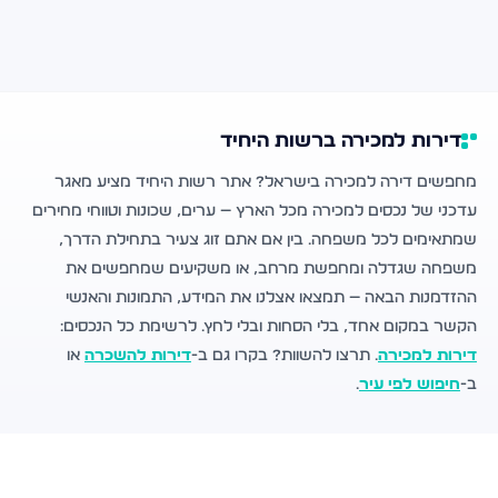
דירות למכירה ברשות היחיד
מחפשים דירה למכירה בישראל? אתר רשות היחיד מציע מאגר
עדכני של נכסים למכירה מכל הארץ — ערים, שכונות וטווחי מחירים
שמתאימים לכל משפחה. בין אם אתם זוג צעיר בתחילת הדרך,
משפחה שגדלה ומחפשת מרחב, או משקיעים שמחפשים את
ההזדמנות הבאה — תמצאו אצלנו את המידע, התמונות והאנשי
הקשר במקום אחד, בלי הסחות ובלי לחץ. לרשימת כל הנכסים:
דירות למכירה
. תרצו להשוות? בקרו גם ב-
דירות להשכרה
או
ב-
חיפוש לפי עיר
.