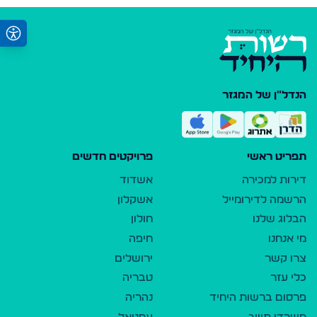
הנדל"ן של המגזר
תפריט ראשי
פרויקטים חדשים
דירות למכירה
אשדוד
הרשמה לדירומייל
אשקלון
הבלוג שלנו
חולון
מי אנחנו
חיפה
צרו קשר
ירושלים
כלי עזר
טבריה
פרסום ברשות היחיד
נהריה