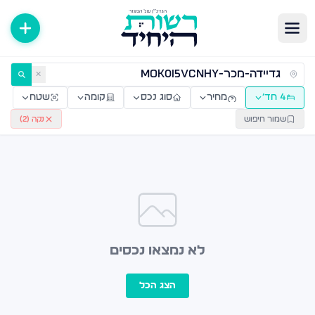
ירות למכירה ולהשכרה — רשות היחיד
✕
4 חד׳
מחיר
סוג נכס
קומה
שטח
שמור חיפוש
נקה (
2
)
לא נמצאו נכסים
הצג הכל