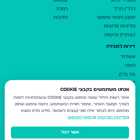
משרדי תיווך
עמנואל
נדל"ן חו"ל
רמלה
תקנון ותנאי שימוש
נתיבות
מדיניות פרטיות
הצהרת נגישות
דירות למכירה
אשדוד
חיפה
בני ברק
ירושלים
אנחנו משתמשים בקבצי Cookie
אלעד
אתר רשות היחיד עושה שימוש בקבצי Cookie ובטכנולוגיות דומות
גבעת זאב
לצורך תפעול האתר, שיפור חוויית המשתמש, ניתוח שימוש ושיווק
בית שמש
מותאם.
ניתן לבחור אילו סוגי קבצים לאפשר. מידע מלא נמצא
רכסים
ב
מדיניות הפרטיות
וב
תקנון השימוש
.
מודיעין עילית
אשר הכל
ביתר עילית