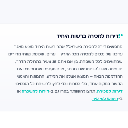
דירות למכירה ברשות היחיד
מחפשים דירה למכירה בישראל? אתר רשות היחיד מציע מאגר
עדכני של נכסים למכירה מכל הארץ — ערים, שכונות וטווחי מחירים
שמתאימים לכל משפחה. בין אם אתם זוג צעיר בתחילת הדרך,
משפחה שגדלה ומחפשת מרחב, או משקיעים שמחפשים את
ההזדמנות הבאה — תמצאו אצלנו את המידע, התמונות והאנשי
הקשר במקום אחד, בלי הסחות ובלי לחץ. לרשימת כל הנכסים:
דירות למכירה
. תרצו להשוות? בקרו גם ב-
דירות להשכרה
או
ב-
חיפוש לפי עיר
.