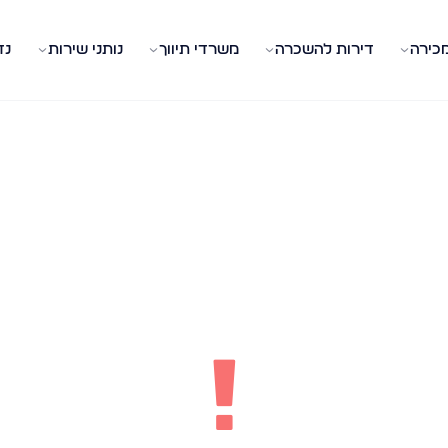
מכירה
דירות להשכרה
משרדי תיווך
נותני שירות
נד
!