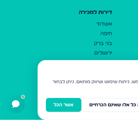
דירות למכירה
אשדוד
חיפה
בני ברק
ירושלים
אלעד
גבעת זאב
בית שמש
ניתן לבחור
רכסים
מודיעין עילית
כל אלו שאינם הכרחיים
אשר הכל
ביתר עילית