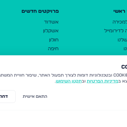
ראשי
פרויקטים חדשים
למכירה
אשדוד
לדירומייל
אשקלון
לנו
חולון
ו
חיפה
ר
ירושלים
טבריה
ברשות היחיד
נהריה
צא ב
מדיניות הפרטיות
וב
תקנון השימוש
.
יווך
עמנואל
ו"ל
רמלה
התאם אישית
דחה 
תנאי שימוש
נתיבות
 פרטיות
נגישות