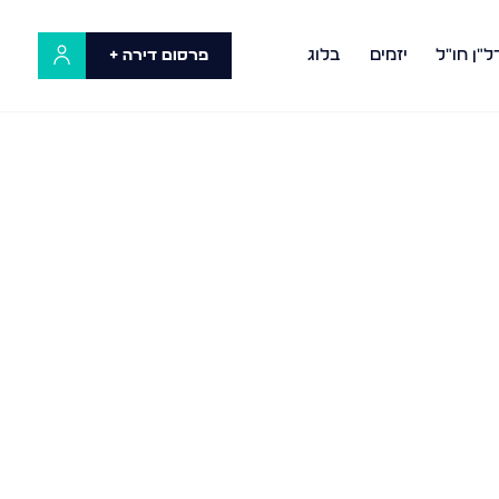
ל"ן חו"ל
יזמים
בלוג
פרסום דירה +