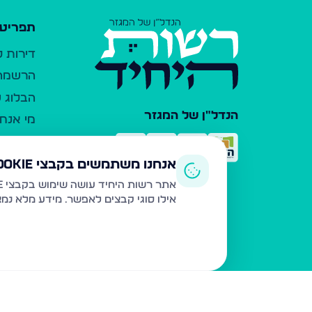
תפריט 
דירות 
הרשמה 
הבלוג ש
הנדל"ן של המגזר
מי אנחנ
צרו קש
כלי עזר
אנחנו משתמשים בקבצי Cookie
פרסום 
אתר רשות היחיד עושה שימוש בקבצי Cookie ובטכנולוגיות דומות לצורך תפעול האתר, שיפור חוויית המשתמש, ניתוח שימוש ושיווק מותאם.
אילו סוגי קבצים לאפשר. מידע מלא נמ
משרדי ת
נדל"ן ח
תקנון ו
מדיניות
הצהרת 