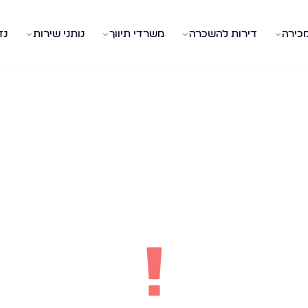
מכירה
דירות להשכרה
משרדי תיווך
נותני שירות
נד
!