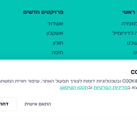
ראשי
פרויקטים חדשים
למכירה
אשדוד
לדירומייל
אשקלון
לנו
חולון
ו
חיפה
ר
ירושלים
טבריה
ברשות היחיד
נהריה
צא ב
מדיניות הפרטיות
וב
תקנון השימוש
.
יווך
עמנואל
ו"ל
רמלה
התאם אישית
דחה 
תנאי שימוש
נתיבות
 פרטיות
נגישות