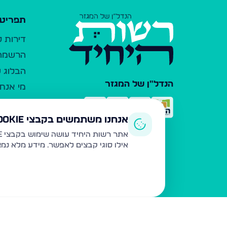
תפריט 
דירות 
הרשמה 
הבלוג ש
הנדל"ן של המגזר
מי אנחנ
צרו קש
כלי עזר
אנחנו משתמשים בקבצי Cookie
פרסום 
אתר רשות היחיד עושה שימוש בקבצי Cookie ובטכנולוגיות דומות לצורך תפעול האתר, שיפור חוויית המשתמש, ניתוח שימוש ושיווק מותאם.
אילו סוגי קבצים לאפשר. מידע מלא נמ
משרדי ת
נדל"ן ח
תקנון ו
מדיניות
הצהרת 