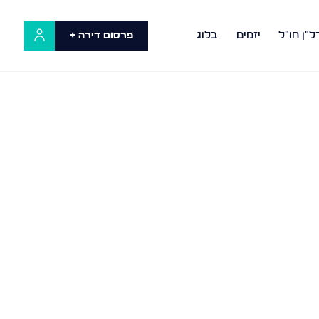
ל"ן חו"ל
יזמים
בלוג
פרסום דירה +