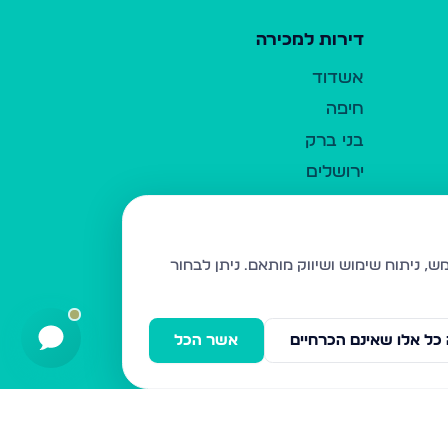
דירות למכירה
אשדוד
חיפה
בני ברק
ירושלים
אלעד
גבעת זאב
בית שמש
ניתן לבחור
רכסים
מודיעין עילית
כל אלו שאינם הכרחיים
אשר הכל
ביתר עילית