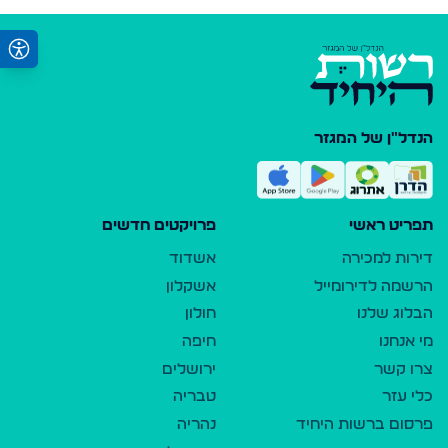
הנדל"ן של המגזר
תפריט ראשי
פרויקטים חדשים
דירות למכירה
אשדוד
הרשמה לדירומייל
אשקלון
הבלוג שלנו
חולון
מי אנחנו
חיפה
צרו קשר
ירושלים
כלי עזר
טבריה
פרסום ברשות היחיד
נהריה