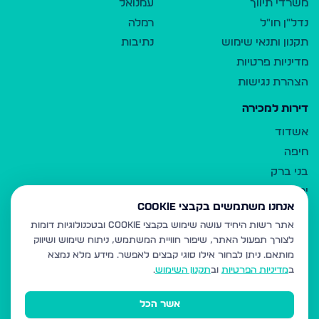
משרדי תיווך
עמנואל
נדל"ן חו"ל
רמלה
תקנון ותנאי שימוש
נתיבות
מדיניות פרטיות
הצהרת נגישות
דירות למכירה
אשדוד
חיפה
בני ברק
ירושלים
אנחנו משתמשים בקבצי Cookie
אלעד
אתר רשות היחיד עושה שימוש בקבצי Cookie ובטכנולוגיות דומות
גבעת זאב
לצורך תפעול האתר, שיפור חוויית המשתמש, ניתוח שימוש ושיווק
בית שמש
מותאם.
ניתן לבחור אילו סוגי קבצים לאפשר. מידע מלא נמצא
רכסים
ב
מדיניות הפרטיות
וב
תקנון השימוש
.
מודיעין עילית
אשר הכל
ביתר עילית