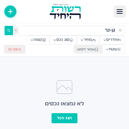
ירות למכירה ולהשכרה — רשות היחיד
✕
חדרים
מחיר
סוג נכס
קומה
שטח
שמור חיפוש
נקה (
1
)
לא נמצאו נכסים
הצג הכל