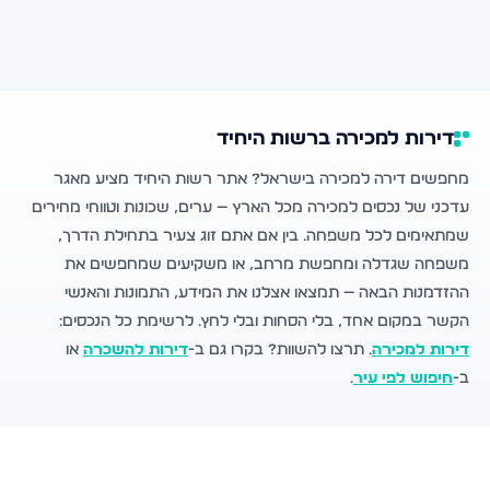
דירות למכירה ברשות היחיד
מחפשים דירה למכירה בישראל? אתר רשות היחיד מציע מאגר
עדכני של נכסים למכירה מכל הארץ — ערים, שכונות וטווחי מחירים
שמתאימים לכל משפחה. בין אם אתם זוג צעיר בתחילת הדרך,
משפחה שגדלה ומחפשת מרחב, או משקיעים שמחפשים את
ההזדמנות הבאה — תמצאו אצלנו את המידע, התמונות והאנשי
הקשר במקום אחד, בלי הסחות ובלי לחץ. לרשימת כל הנכסים:
דירות למכירה
. תרצו להשוות? בקרו גם ב-
דירות להשכרה
או
ב-
חיפוש לפי עיר
.