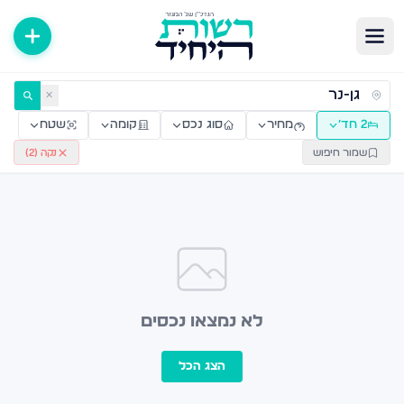
ירות למכירה ולהשכרה — רשות היחיד
✕
2 חד׳
מחיר
סוג נכס
קומה
שטח
שמור חיפוש
נקה (
2
)
לא נמצאו נכסים
הצג הכל