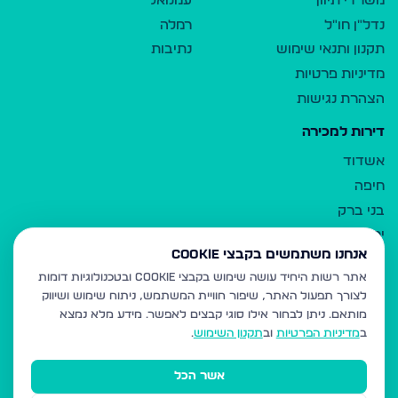
משרדי תיווך
עמנואל
נדל"ן חו"ל
רמלה
תקנון ותנאי שימוש
נתיבות
מדיניות פרטיות
הצהרת נגישות
דירות למכירה
אשדוד
חיפה
בני ברק
ירושלים
אנחנו משתמשים בקבצי Cookie
אלעד
אתר רשות היחיד עושה שימוש בקבצי Cookie ובטכנולוגיות דומות
גבעת זאב
לצורך תפעול האתר, שיפור חוויית המשתמש, ניתוח שימוש ושיווק
בית שמש
מותאם.
ניתן לבחור אילו סוגי קבצים לאפשר. מידע מלא נמצא
רכסים
ב
מדיניות הפרטיות
וב
תקנון השימוש
.
מודיעין עילית
אשר הכל
ביתר עילית