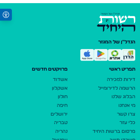
הנדל"ן של המגזר
תפריט ראשי
פרויקטים חדשים
דירות למכירה
אשדוד
הרשמה לדירומייל
אשקלון
הבלוג שלנו
חולון
מי אנחנו
חיפה
צרו קשר
ירושלים
כלי עזר
טבריה
פרסום ברשות היחיד
נהריה