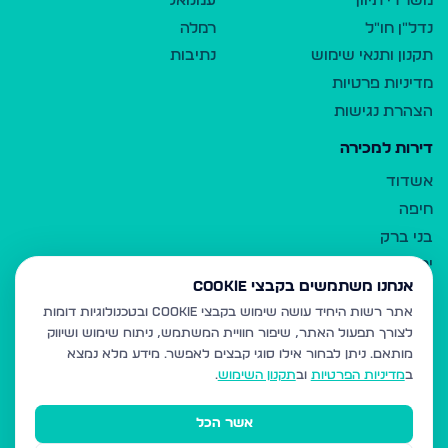
משרדי תיווך
עמנואל
נדל"ן חו"ל
רמלה
תקנון ותנאי שימוש
נתיבות
מדיניות פרטיות
הצהרת נגישות
דירות למכירה
אשדוד
חיפה
בני ברק
ירושלים
אנחנו משתמשים בקבצי Cookie
אלעד
אתר רשות היחיד עושה שימוש בקבצי Cookie ובטכנולוגיות דומות
גבעת זאב
לצורך תפעול האתר, שיפור חוויית המשתמש, ניתוח שימוש ושיווק
בית שמש
מותאם.
ניתן לבחור אילו סוגי קבצים לאפשר. מידע מלא נמצא
רכסים
ב
מדיניות הפרטיות
וב
תקנון השימוש
.
מודיעין עילית
אשר הכל
ביתר עילית