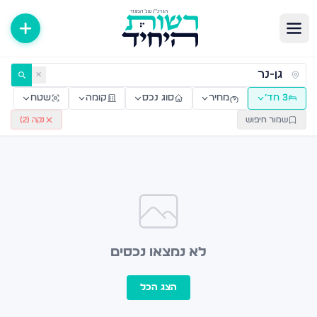
ירות למכירה ולהשכרה — רשות היחיד
✕
3 חד׳
מחיר
סוג נכס
קומה
שטח
שמור חיפוש
נקה (
2
)
לא נמצאו נכסים
הצג הכל