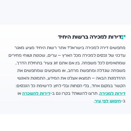
דירות למכירה ברשות היחיד
מחפשים דירה למכירה בישראל? אתר רשות היחיד מציע מאגר
עדכני של נכסים למכירה מכל הארץ — ערים, שכונות וטווחי מחירים
שמתאימים לכל משפחה. בין אם אתם זוג צעיר בתחילת הדרך,
משפחה שגדלה ומחפשת מרחב, או משקיעים שמחפשים את
ההזדמנות הבאה — תמצאו אצלנו את המידע, התמונות והאנשי
הקשר במקום אחד, בלי הסחות ובלי לחץ. לרשימת כל הנכסים:
דירות למכירה
. תרצו להשוות? בקרו גם ב-
דירות להשכרה
או
ב-
חיפוש לפי עיר
.