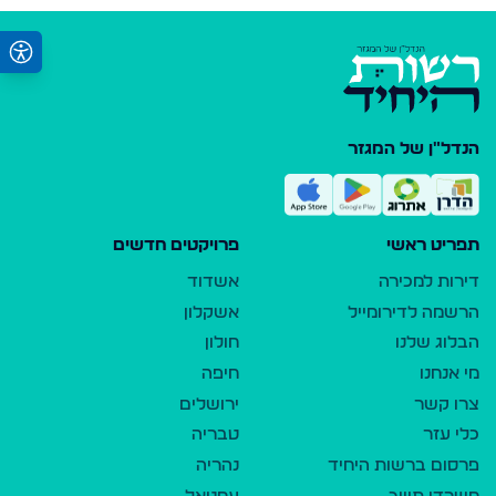
הנדל"ן של המגזר
תפריט ראשי
פרויקטים חדשים
דירות למכירה
אשדוד
הרשמה לדירומייל
אשקלון
הבלוג שלנו
חולון
מי אנחנו
חיפה
צרו קשר
ירושלים
כלי עזר
טבריה
פרסום ברשות היחיד
נהריה