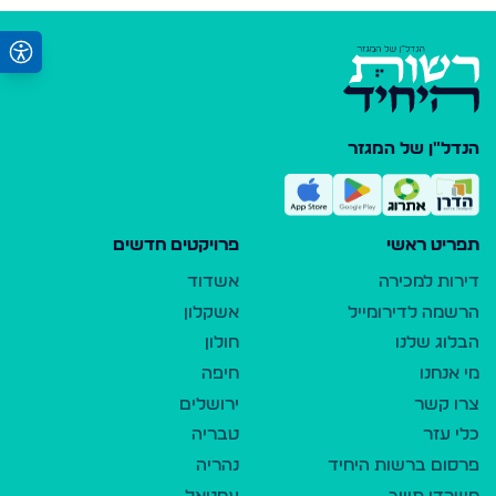
הנדל"ן של המגזר
תפריט ראשי
פרויקטים חדשים
דירות למכירה
אשדוד
הרשמה לדירומייל
אשקלון
הבלוג שלנו
חולון
מי אנחנו
חיפה
צרו קשר
ירושלים
כלי עזר
טבריה
פרסום ברשות היחיד
נהריה