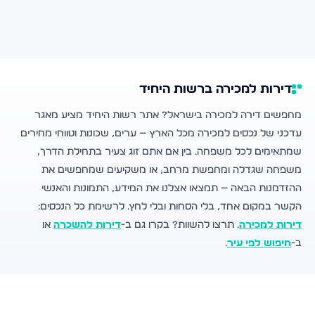
דירות למכירה ברשות היחיד
מחפשים דירה למכירה בישראל? אתר רשות היחיד מציע מאגר
עדכני של נכסים למכירה מכל הארץ — ערים, שכונות וטווחי מחירים
שמתאימים לכל משפחה. בין אם אתם זוג צעיר בתחילת הדרך,
משפחה שגדלה ומחפשת מרחב, או משקיעים שמחפשים את
ההזדמנות הבאה — תמצאו אצלנו את המידע, התמונות והאנשי
הקשר במקום אחד, בלי הסחות ובלי לחץ. לרשימת כל הנכסים:
דירות למכירה
. תרצו להשוות? בקרו גם ב-
דירות להשכרה
או
ב-
חיפוש לפי עיר
.