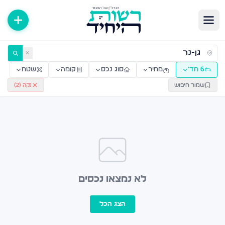
ירות למכירה ולהשכרה — רשות היחיד
✕
6 חד׳
מחיר
סוג נכס
קומה
שטח
שמור חיפוש
נקה (
2
)
לא נמצאו נכסים
הצג הכל