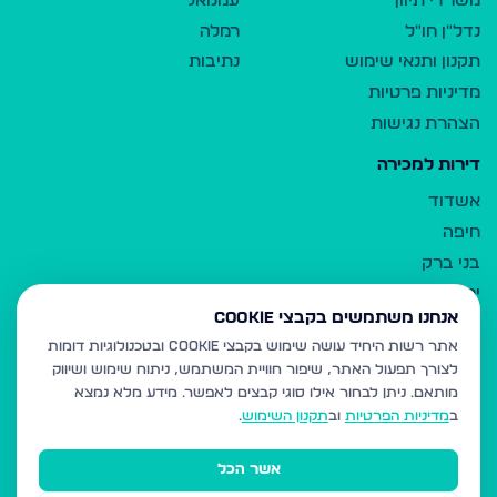
משרדי תיווך
עמנואל
נדל"ן חו"ל
רמלה
תקנון ותנאי שימוש
נתיבות
מדיניות פרטיות
הצהרת נגישות
דירות למכירה
אשדוד
חיפה
בני ברק
ירושלים
אנחנו משתמשים בקבצי Cookie
אלעד
אתר רשות היחיד עושה שימוש בקבצי Cookie ובטכנולוגיות דומות
גבעת זאב
לצורך תפעול האתר, שיפור חוויית המשתמש, ניתוח שימוש ושיווק
בית שמש
מותאם.
ניתן לבחור אילו סוגי קבצים לאפשר. מידע מלא נמצא
רכסים
ב
מדיניות הפרטיות
וב
תקנון השימוש
.
מודיעין עילית
אשר הכל
ביתר עילית