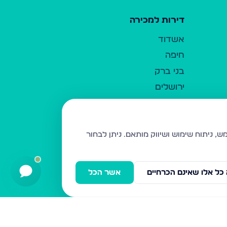
דירות למכירה
אשדוד
חיפה
בני ברק
ירושלים
אלעד
גבעת זאב
בית שמש
ניתן לבחור
רכסים
מודיעין עילית
כל אלו שאינם הכרחיים
אשר הכל
ביתר עילית