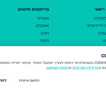
ראשי
פרויקטים חדשים
למכירה
אשדוד
לדירומייל
אשקלון
לנו
חולון
ו
חיפה
ר
ירושלים
טבריה
ברשות היחיד
נהריה
צא ב
מדיניות הפרטיות
וב
תקנון השימוש
.
יווך
עמנואל
ו"ל
רמלה
התאם אישית
דחה 
תנאי שימוש
נתיבות
 פרטיות
נגישות