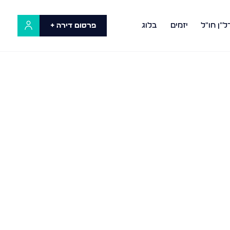
ל"ן חו"ל
יזמים
בלוג
פרסום דירה +