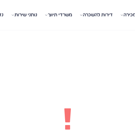
מכירה
דירות להשכרה
משרדי תיווך
נותני שירות
נד
!