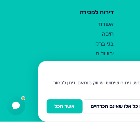
דירות למכירה
אשדוד
חיפה
בני ברק
ירושלים
אלעד
גבעת זאב
בית שמש
ניתן לבחור
רכסים
מודיעין עילית
כל אלו שאינם הכרחיים
אשר הכל
ביתר עילית