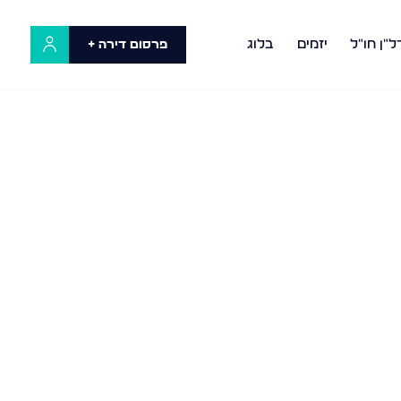
ל"ן חו"ל
יזמים
בלוג
פרסום דירה +