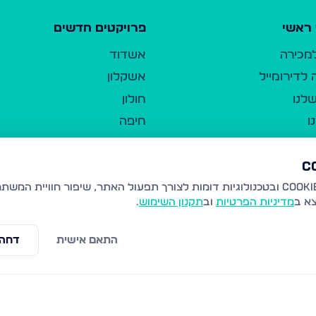
ראשי
פרויקטים חדשים
למכירה
אשדוד
לדירומייל
אשקלון
לנו
חולון
ו
חיפה
ר
ירושלים
טבריה
ברשות היחיד
נהריה
צא ב
מדיניות הפרטיות
וב
תקנון השימוש
.
יווך
עמנואל
ו"ל
רמלה
התאם אישית
דחה 
תנאי שימוש
נתיבות
 פרטיות
נגישות