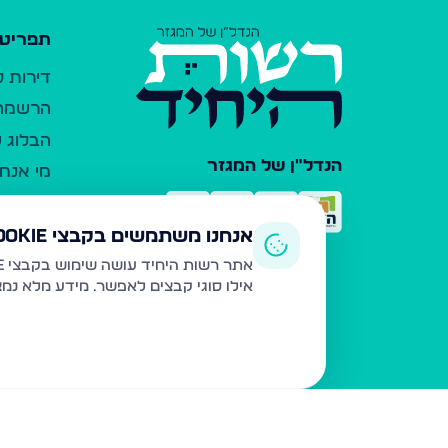
תפריט 
דירות 
הרשמה 
הבלוג ש
הנדל"ן של המגזר
מי אנחנ
צרו קש
כלי עזר
אנחנו משתמשים בקבצי Cookie
פרסום 
אתר רשות היחיד עושה שימוש בקבצי Cookie ובטכנולוגיות דומות לצורך תפעול האתר, שיפור חוויית המשתמש, ניתוח שימוש ושיווק מותאם.
אילו סוגי קבצים לאפשר. מידע מלא נמ
משרדי ת
נדל"ן ח
תקנון ו
מדיניות
הצהרת 