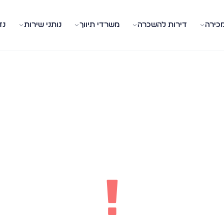
מכירה
דירות להשכרה
משרדי תיווך
נותני שירות
נד
!