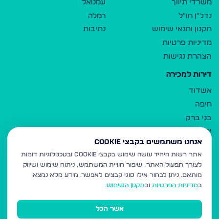
משרדי תיווך
עמנואל
נדל"ן חו"ל
רמלה
תקנון ותנאי שימוש
נתיבות
מדיניות פרטיות
הצהרת נגישות
דירות למכירה
אשדוד
חיפה
בני ברק
ירושלים
אנחנו משתמשים בקבצי Cookie
אלעד
אתר רשות היחיד עושה שימוש בקבצי Cookie ובטכנולוגיות דומות
גבעת זאב
לצורך תפעול האתר, שיפור חוויית המשתמש, ניתוח שימוש ושיווק
בית שמש
מותאם.
ניתן לבחור אילו סוגי קבצים לאפשר. מידע מלא נמצא
רכסים
ב
מדיניות הפרטיות
וב
תקנון השימוש
.
מודיעין עילית
אשר הכל
ביתר עילית