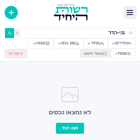
ירות למכירה ולהשכרה — רשות היחיד
✕
חדרים
מחיר
סוג נכס
קומה
שטח
שמור חיפוש
נקה (
1
)
לא נמצאו נכסים
הצג הכל