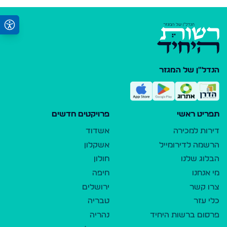
הנדל"ן של המגזר
תפריט ראשי
פרויקטים חדשים
דירות למכירה
אשדוד
הרשמה לדירומייל
אשקלון
הבלוג שלנו
חולון
מי אנחנו
חיפה
צרו קשר
ירושלים
כלי עזר
טבריה
פרסום ברשות היחיד
נהריה