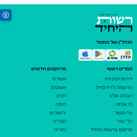
הנדל"ן של המגזר
תפריט ראשי
פרויקטים חדשים
דירות למכירה
אשדוד
הרשמה לדירומייל
אשקלון
הבלוג שלנו
חולון
מי אנחנו
חיפה
צרו קשר
ירושלים
כלי עזר
טבריה
פרסום ברשות היחיד
נהריה