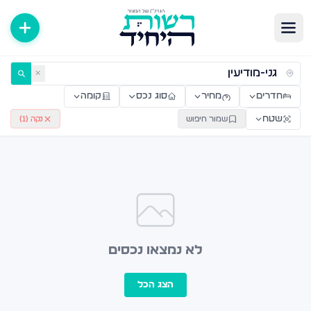
ירות למכירה ולהשכרה — רשות היחיד
✕
חדרים
מחיר
סוג נכס
קומה
שטח
שמור חיפוש
נקה (
1
)
לא נמצאו נכסים
הצג הכל