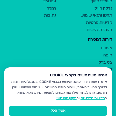
משרדי תיווך
עמנואל
נדל"ן חו"ל
רמלה
תקנון ותנאי שימוש
נתיבות
מדיניות פרטיות
הצהרת נגישות
דירות למכירה
אשדוד
חיפה
בני ברק
ירושלים
אנחנו משתמשים בקבצי Cookie
אלעד
אתר רשות היחיד עושה שימוש בקבצי Cookie ובטכנולוגיות דומות
גבעת זאב
לצורך תפעול האתר, שיפור חוויית המשתמש, ניתוח שימוש ושיווק
בית שמש
מותאם.
ניתן לבחור אילו סוגי קבצים לאפשר. מידע מלא נמצא
רכסים
ב
מדיניות הפרטיות
וב
תקנון השימוש
.
מודיעין עילית
אשר הכל
ביתר עילית