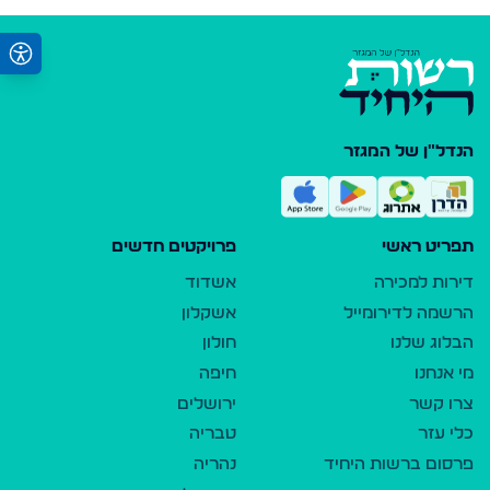
הנדל"ן של המגזר
תפריט ראשי
פרויקטים חדשים
דירות למכירה
אשדוד
הרשמה לדירומייל
אשקלון
הבלוג שלנו
חולון
מי אנחנו
חיפה
צרו קשר
ירושלים
כלי עזר
טבריה
פרסום ברשות היחיד
נהריה