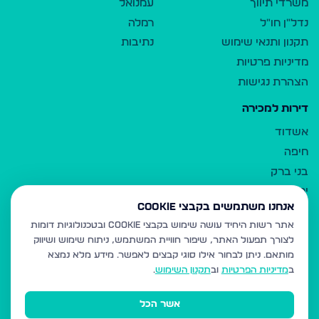
משרדי תיווך
עמנואל
נדל"ן חו"ל
רמלה
תקנון ותנאי שימוש
נתיבות
מדיניות פרטיות
הצהרת נגישות
דירות למכירה
אשדוד
חיפה
בני ברק
ירושלים
אנחנו משתמשים בקבצי Cookie
אלעד
אתר רשות היחיד עושה שימוש בקבצי Cookie ובטכנולוגיות דומות
גבעת זאב
לצורך תפעול האתר, שיפור חוויית המשתמש, ניתוח שימוש ושיווק
בית שמש
מותאם.
ניתן לבחור אילו סוגי קבצים לאפשר. מידע מלא נמצא
רכסים
ב
מדיניות הפרטיות
וב
תקנון השימוש
.
מודיעין עילית
אשר הכל
ביתר עילית