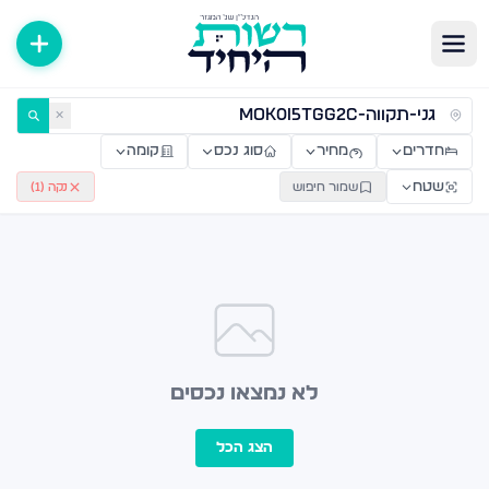
ירות למכירה ולהשכרה — רשות היחיד
✕
חדרים
מחיר
סוג נכס
קומה
שטח
שמור חיפוש
נקה (
1
)
לא נמצאו נכסים
הצג הכל