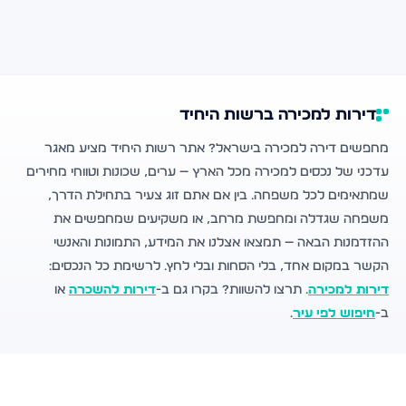
דירות למכירה ברשות היחיד
מחפשים דירה למכירה בישראל? אתר רשות היחיד מציע מאגר
עדכני של נכסים למכירה מכל הארץ — ערים, שכונות וטווחי מחירים
שמתאימים לכל משפחה. בין אם אתם זוג צעיר בתחילת הדרך,
משפחה שגדלה ומחפשת מרחב, או משקיעים שמחפשים את
ההזדמנות הבאה — תמצאו אצלנו את המידע, התמונות והאנשי
הקשר במקום אחד, בלי הסחות ובלי לחץ. לרשימת כל הנכסים:
דירות למכירה
. תרצו להשוות? בקרו גם ב-
דירות להשכרה
או
ב-
חיפוש לפי עיר
.