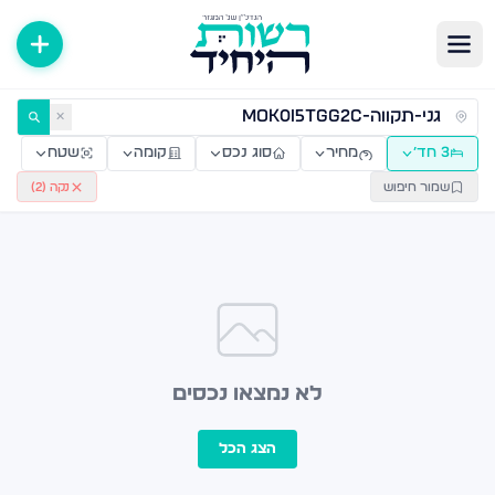
ירות למכירה ולהשכרה — רשות היחיד
✕
3 חד׳
מחיר
סוג נכס
קומה
שטח
שמור חיפוש
נקה (
2
)
לא נמצאו נכסים
הצג הכל