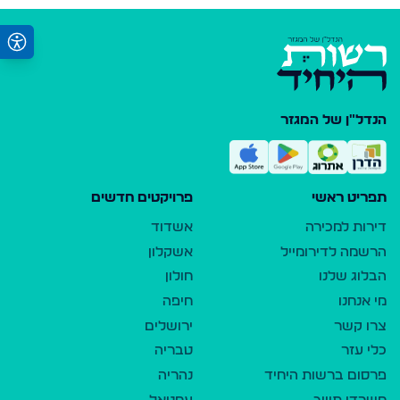
הנדל"ן של המגזר
תפריט ראשי
פרויקטים חדשים
דירות למכירה
אשדוד
הרשמה לדירומייל
אשקלון
הבלוג שלנו
חולון
מי אנחנו
חיפה
צרו קשר
ירושלים
כלי עזר
טבריה
פרסום ברשות היחיד
נהריה