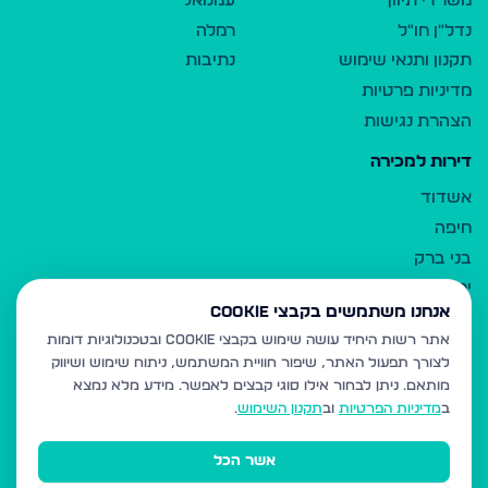
משרדי תיווך
עמנואל
נדל"ן חו"ל
רמלה
תקנון ותנאי שימוש
נתיבות
מדיניות פרטיות
הצהרת נגישות
דירות למכירה
אשדוד
חיפה
בני ברק
ירושלים
אנחנו משתמשים בקבצי Cookie
אלעד
אתר רשות היחיד עושה שימוש בקבצי Cookie ובטכנולוגיות דומות
גבעת זאב
לצורך תפעול האתר, שיפור חוויית המשתמש, ניתוח שימוש ושיווק
בית שמש
מותאם.
ניתן לבחור אילו סוגי קבצים לאפשר. מידע מלא נמצא
רכסים
ב
מדיניות הפרטיות
וב
תקנון השימוש
.
מודיעין עילית
אשר הכל
ביתר עילית