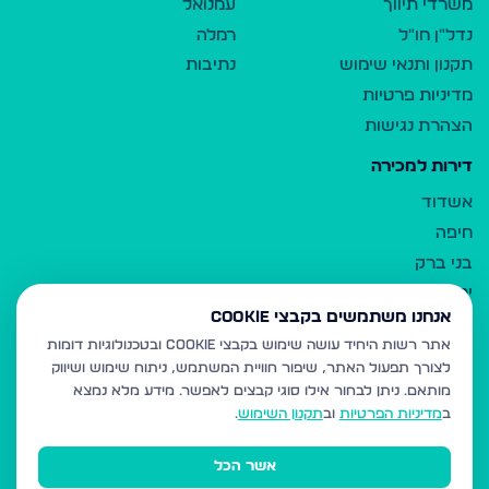
משרדי תיווך
עמנואל
נדל"ן חו"ל
רמלה
תקנון ותנאי שימוש
נתיבות
מדיניות פרטיות
הצהרת נגישות
דירות למכירה
אשדוד
חיפה
בני ברק
ירושלים
אנחנו משתמשים בקבצי Cookie
אלעד
אתר רשות היחיד עושה שימוש בקבצי Cookie ובטכנולוגיות דומות
גבעת זאב
לצורך תפעול האתר, שיפור חוויית המשתמש, ניתוח שימוש ושיווק
בית שמש
מותאם.
ניתן לבחור אילו סוגי קבצים לאפשר. מידע מלא נמצא
רכסים
ב
מדיניות הפרטיות
וב
תקנון השימוש
.
מודיעין עילית
אשר הכל
ביתר עילית