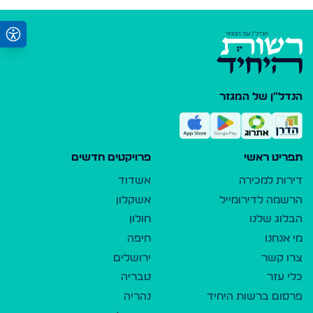
הנדל"ן של המגזר
תפריט ראשי
פרויקטים חדשים
דירות למכירה
אשדוד
הרשמה לדירומייל
אשקלון
הבלוג שלנו
חולון
מי אנחנו
חיפה
צרו קשר
ירושלים
כלי עזר
טבריה
פרסום ברשות היחיד
נהריה