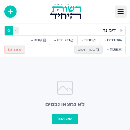
ירות למכירה ולהשכרה — רשות היחיד
✕
חדרים
מחיר
סוג נכס
קומה
שטח
שמור חיפוש
נקה (
1
)
לא נמצאו נכסים
הצג הכל