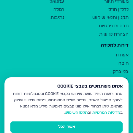
משרדי תיווך
עמנואל
נדל"ן חו"ל
רמלה
תקנון ותנאי שימוש
נתיבות
מדיניות פרטיות
הצהרת נגישות
דירות למכירה
אשדוד
חיפה
בני ברק
ירושלים
אנחנו משתמשים בקבצי Cookie
אלעד
אתר רשות היחיד עושה שימוש בקבצי Cookie ובטכנולוגיות דומות
גבעת זאב
לצורך תפעול האתר, שיפור חוויית המשתמש, ניתוח שימוש ושיווק
בית שמש
מותאם.
ניתן לבחור אילו סוגי קבצים לאפשר. מידע מלא נמצא
רכסים
ב
מדיניות הפרטיות
וב
תקנון השימוש
.
מודיעין עילית
אשר הכל
ביתר עילית