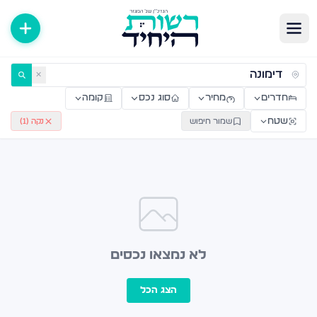
ירות למכירה ולהשכרה — רשות היחיד
✕
חדרים
מחיר
סוג נכס
קומה
שטח
שמור חיפוש
נקה (
1
)
לא נמצאו נכסים
הצג הכל