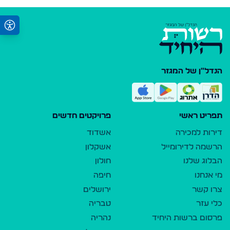
הנדל"ן של המגזר
תפריט ראשי
פרויקטים חדשים
דירות למכירה
אשדוד
הרשמה לדירומייל
אשקלון
הבלוג שלנו
חולון
מי אנחנו
חיפה
צרו קשר
ירושלים
כלי עזר
טבריה
פרסום ברשות היחיד
נהריה