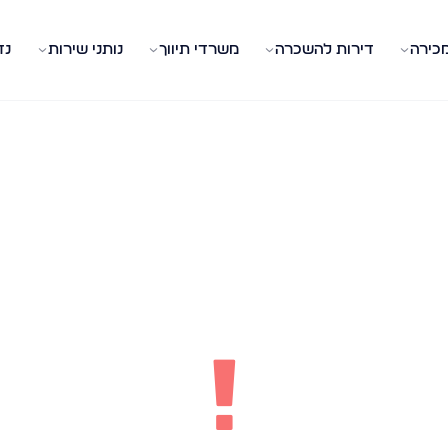
מכירה
דירות להשכרה
משרדי תיווך
נותני שירות
נד
!