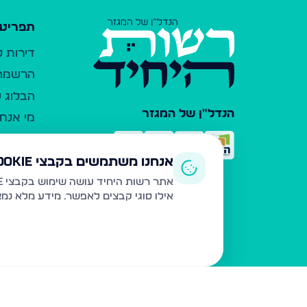
תפריט 
דירות 
הרשמה 
הבלוג ש
הנדל"ן של המגזר
מי אנחנ
צרו קש
כלי עזר
אנחנו משתמשים בקבצי Cookie
פרסום 
אתר רשות היחיד עושה שימוש בקבצי Cookie ובטכנולוגיות דומות לצורך תפעול האתר, שיפור חוויית המשתמש, ניתוח שימוש ושיווק מותאם.
אילו סוגי קבצים לאפשר. מידע מלא נמ
משרדי ת
נדל"ן ח
תקנון ו
מדיניות
הצהרת 