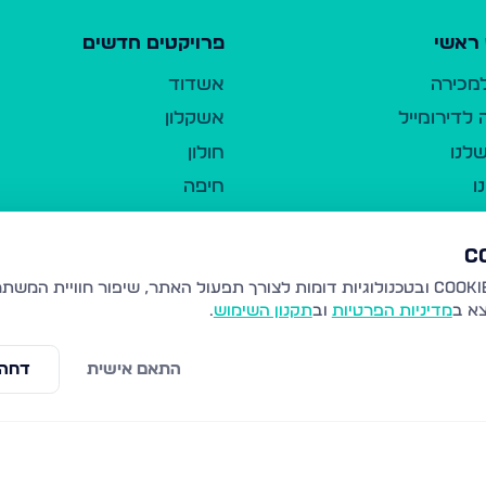
ראשי
פרויקטים חדשים
למכירה
אשדוד
לדירומייל
אשקלון
לנו
חולון
ו
חיפה
ר
ירושלים
טבריה
ברשות היחיד
נהריה
צא ב
מדיניות הפרטיות
וב
תקנון השימוש
.
יווך
עמנואל
ו"ל
רמלה
התאם אישית
דחה 
תנאי שימוש
נתיבות
 פרטיות
נגישות