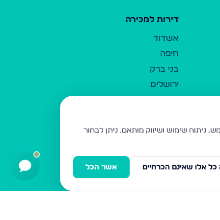
דירות למכירה
אשדוד
חיפה
בני ברק
ירושלים
אלעד
גבעת זאב
בית שמש
ניתן לבחור
רכסים
מודיעין עילית
כל אלו שאינם הכרחיים
אשר הכל
ביתר עילית