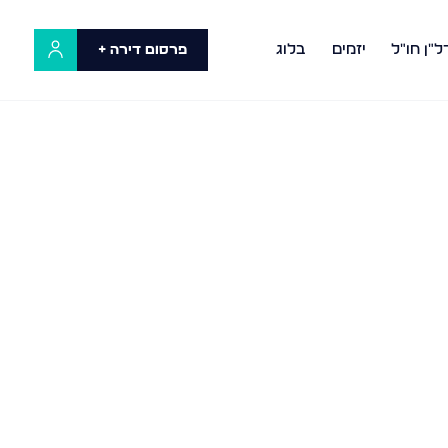
ל"ן חו"ל
יזמים
בלוג
פרסום דירה +