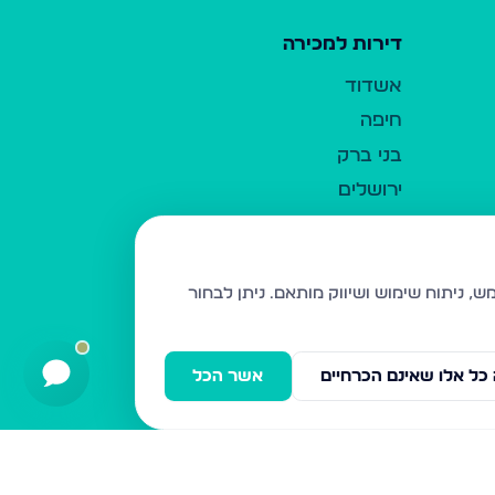
דירות למכירה
אשדוד
חיפה
בני ברק
ירושלים
אלעד
גבעת זאב
בית שמש
ניתן לבחור
רכסים
מודיעין עילית
כל אלו שאינם הכרחיים
אשר הכל
ביתר עילית