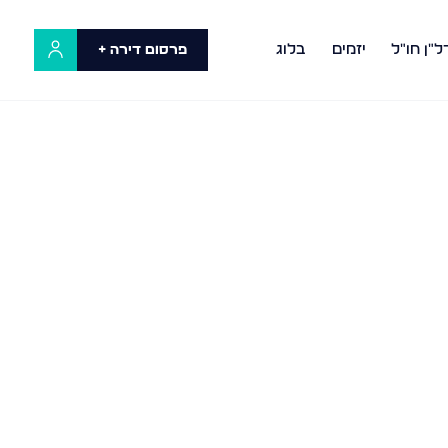
ל"ן חו"ל
יזמים
בלוג
פרסום דירה +