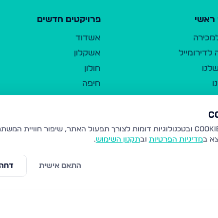
ראשי
פרויקטים חדשים
למכירה
אשדוד
לדירומייל
אשקלון
לנו
חולון
ו
חיפה
ר
ירושלים
טבריה
ברשות היחיד
נהריה
צא ב
מדיניות הפרטיות
וב
תקנון השימוש
.
יווך
עמנואל
ו"ל
רמלה
התאם אישית
דחה 
תנאי שימוש
נתיבות
 פרטיות
נגישות