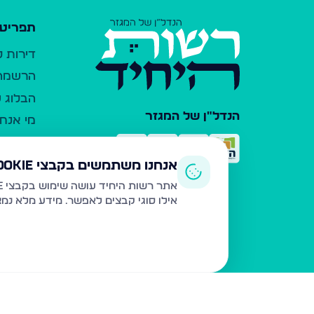
תפריט 
דירות 
הרשמה 
הבלוג ש
הנדל"ן של המגזר
מי אנחנ
צרו קש
כלי עזר
אנחנו משתמשים בקבצי Cookie
פרסום 
אתר רשות היחיד עושה שימוש בקבצי Cookie ובטכנולוגיות דומות לצורך תפעול האתר, שיפור חוויית המשתמש, ניתוח שימוש ושיווק מותאם.
אילו סוגי קבצים לאפשר. מידע מלא נמ
משרדי ת
נדל"ן ח
תקנון ו
מדיניות
הצהרת 