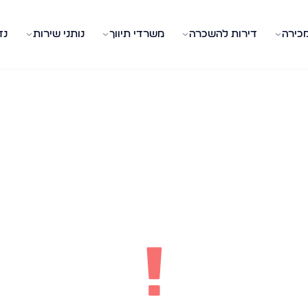
מכירה
דירות להשכרה
משרדי תיווך
נותני שירות
נד
!