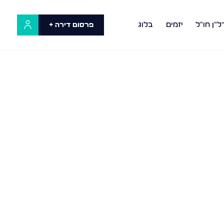
ל"ן חו"ל
יזמים
בלוג
פרסום דירה +