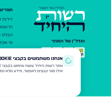
תפריט 
דירות 
הרשמה 
הבלוג ש
הנדל"ן של המגזר
מי אנחנ
צרו קש
כלי עזר
אנחנו משתמשים בקבצי Cookie
פרסום 
אתר רשות היחיד עושה שימוש בקבצי Cookie ובטכנולוגיות דומות לצורך תפעול האתר, שיפור חוויית המשתמש, ניתוח שימוש ושיווק מותאם.
אילו סוגי קבצים לאפשר. מידע מלא נמ
משרדי ת
נדל"ן ח
תקנון ו
מדיניות
הצהרת 