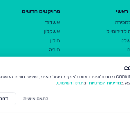
ראשי
פרויקטים חדשים
למכירה
אשדוד
לדירומייל
אשקלון
לנו
חולון
ו
חיפה
ר
ירושלים
טבריה
ברשות היחיד
נהריה
צא ב
מדיניות הפרטיות
וב
תקנון השימוש
.
יווך
עמנואל
ו"ל
רמלה
התאם אישית
דחה 
תנאי שימוש
נתיבות
 פרטיות
נגישות