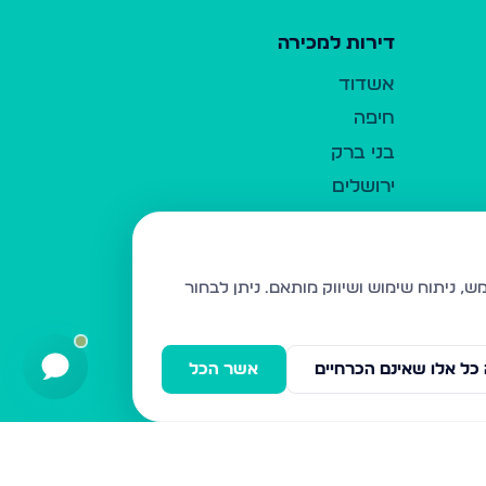
דירות למכירה
אשדוד
חיפה
בני ברק
ירושלים
אלעד
גבעת זאב
בית שמש
ניתן לבחור
רכסים
מודיעין עילית
כל אלו שאינם הכרחיים
אשר הכל
ביתר עילית