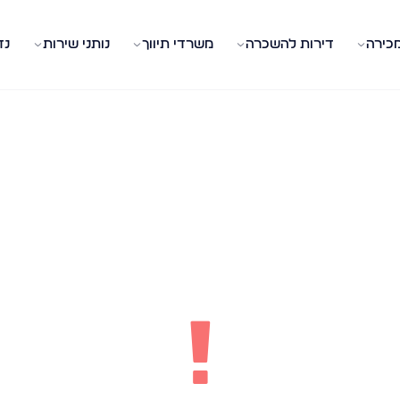
מכירה
דירות להשכרה
משרדי תיווך
נותני שירות
נד
!