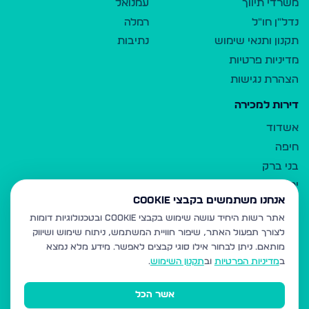
משרדי תיווך
עמנואל
נדל"ן חו"ל
רמלה
תקנון ותנאי שימוש
נתיבות
מדיניות פרטיות
הצהרת נגישות
דירות למכירה
אשדוד
חיפה
בני ברק
ירושלים
אנחנו משתמשים בקבצי Cookie
אלעד
אתר רשות היחיד עושה שימוש בקבצי Cookie ובטכנולוגיות דומות
גבעת זאב
לצורך תפעול האתר, שיפור חוויית המשתמש, ניתוח שימוש ושיווק
בית שמש
מותאם.
ניתן לבחור אילו סוגי קבצים לאפשר. מידע מלא נמצא
רכסים
ב
מדיניות הפרטיות
וב
תקנון השימוש
.
מודיעין עילית
אשר הכל
ביתר עילית