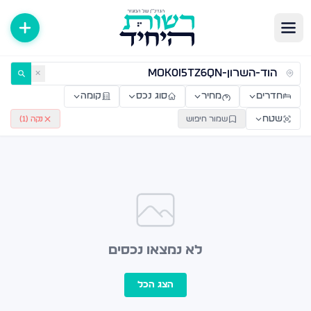
ירות למכירה ולהשכרה — רשות היחיד
✕
חדרים
מחיר
סוג נכס
קומה
שטח
שמור חיפוש
נקה (
1
)
לא נמצאו נכסים
הצג הכל