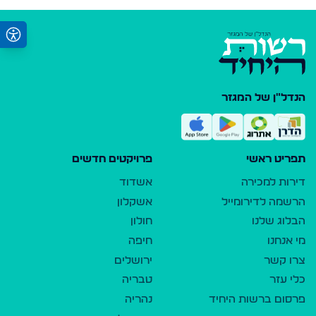
הנדל"ן של המגזר
תפריט ראשי
פרויקטים חדשים
דירות למכירה
אשדוד
הרשמה לדירומייל
אשקלון
הבלוג שלנו
חולון
מי אנחנו
חיפה
צרו קשר
ירושלים
כלי עזר
טבריה
פרסום ברשות היחיד
נהריה