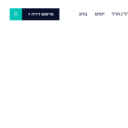
ל"ן חו"ל
יזמים
בלוג
פרסום דירה +