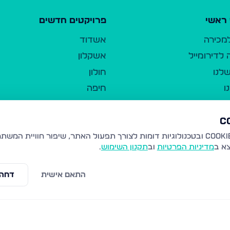
ראשי
פרויקטים חדשים
למכירה
אשדוד
לדירומייל
אשקלון
לנו
חולון
ו
חיפה
ר
ירושלים
טבריה
ברשות היחיד
נהריה
צא ב
מדיניות הפרטיות
וב
תקנון השימוש
.
יווך
עמנואל
ו"ל
רמלה
התאם אישית
דחה 
תנאי שימוש
נתיבות
 פרטיות
נגישות