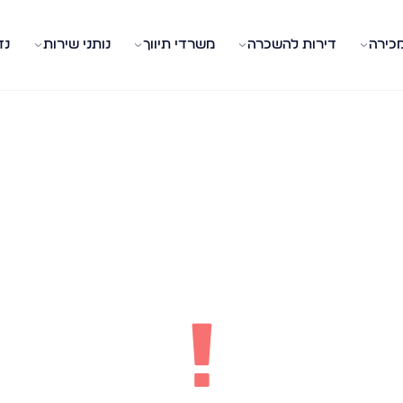
מכירה
דירות להשכרה
משרדי תיווך
נותני שירות
נד
!