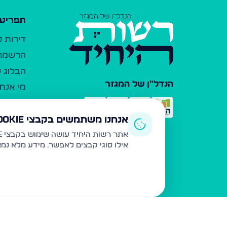
תפריט 
דירות 
הרשמה 
הבלוג ש
הנדל"ן של המגזר
מי אנחנ
צרו קש
כלי עזר
אנחנו משתמשים בקבצי Cookie
פרסום 
אתר רשות היחיד עושה שימוש בקבצי Cookie ובטכנולוגיות דומות לצורך תפעול האתר, שיפור חוויית המשתמש, ניתוח שימוש ושיווק מותאם.
אילו סוגי קבצים לאפשר. מידע מלא נמ
משרדי ת
נדל"ן ח
תקנון ו
מדיניות
הצהרת 