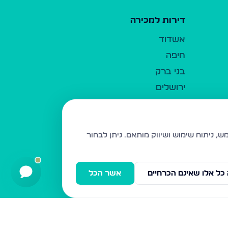
דירות למכירה
אשדוד
חיפה
בני ברק
ירושלים
אלעד
גבעת זאב
בית שמש
ניתן לבחור
רכסים
מודיעין עילית
כל אלו שאינם הכרחיים
אשר הכל
ביתר עילית