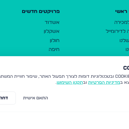
ראשי
פרויקטים חדשים
למכירה
אשדוד
לדירומייל
אשקלון
לנו
חולון
ו
חיפה
ר
ירושלים
טבריה
ברשות היחיד
נהריה
צא ב
מדיניות הפרטיות
וב
תקנון השימוש
.
יווך
עמנואל
ו"ל
רמלה
התאם אישית
דחה 
תנאי שימוש
נתיבות
 פרטיות
נגישות