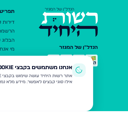
תפריט 
דירות 
הרשמה 
הבלוג ש
הנדל"ן של המגזר
מי אנחנ
צרו קש
כלי עזר
אנחנו משתמשים בקבצי Cookie
פרסום 
אתר רשות היחיד עושה שימוש בקבצי Cookie ובטכנולוגיות דומות לצורך תפעול האתר, שיפור חוויית המשתמש, ניתוח שימוש ושיווק מותאם.
אילו סוגי קבצים לאפשר. מידע מלא נמ
משרדי ת
נדל"ן ח
תקנון ו
מדיניות
הצהרת 