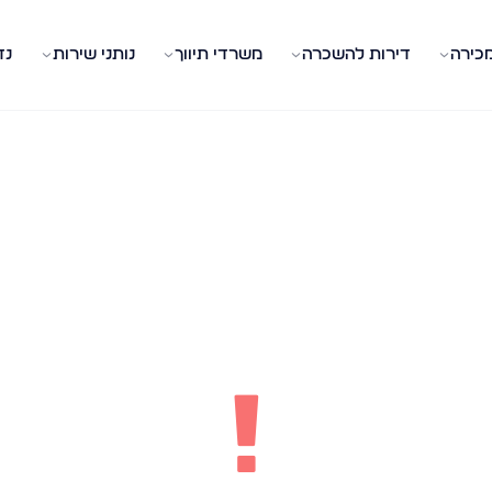
מכירה
דירות להשכרה
משרדי תיווך
נותני שירות
נד
!