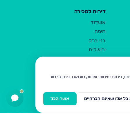
דירות למכירה
אשדוד
חיפה
בני ברק
ירושלים
אלעד
גבעת זאב
בית שמש
ניתן לבחור
רכסים
מודיעין עילית
כל אלו שאינם הכרחיים
אשר הכל
ביתר עילית