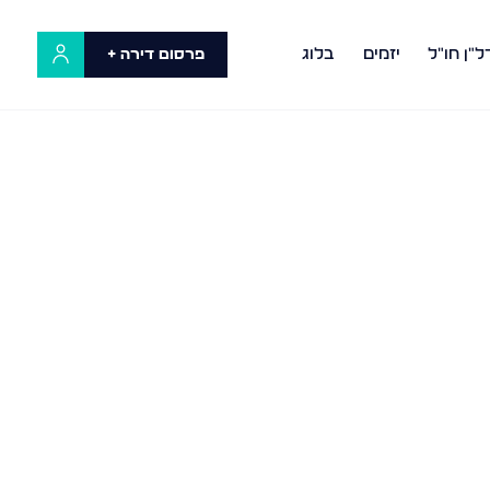
ל"ן חו"ל
יזמים
בלוג
פרסום דירה +