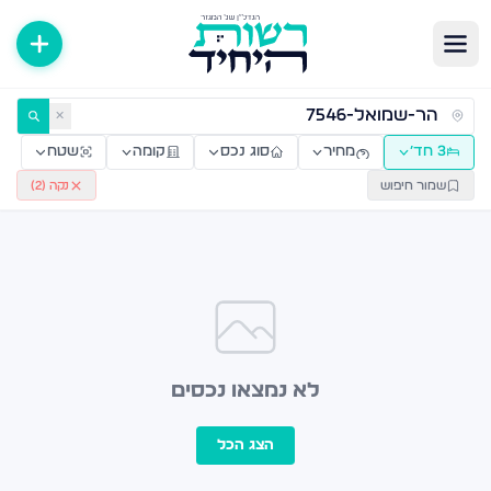
ירות למכירה ולהשכרה — רשות היחיד
✕
3 חד׳
מחיר
סוג נכס
קומה
שטח
שמור חיפוש
נקה (
2
)
לא נמצאו נכסים
הצג הכל