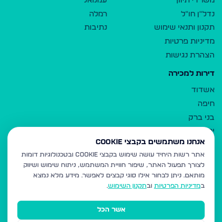
משרדי תיווך
עמנואל
נדל"ן חו"ל
רמלה
תקנון ותנאי שימוש
נתיבות
מדיניות פרטיות
הצהרת נגישות
דירות למכירה
אשדוד
חיפה
בני ברק
ירושלים
אנחנו משתמשים בקבצי Cookie
אלעד
אתר רשות היחיד עושה שימוש בקבצי Cookie ובטכנולוגיות דומות
גבעת זאב
לצורך תפעול האתר, שיפור חוויית המשתמש, ניתוח שימוש ושיווק
בית שמש
מותאם.
ניתן לבחור אילו סוגי קבצים לאפשר. מידע מלא נמצא
רכסים
ב
מדיניות הפרטיות
וב
תקנון השימוש
.
מודיעין עילית
אשר הכל
ביתר עילית