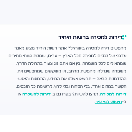
דירות למכירה ברשות היחיד
מחפשים דירה למכירה בישראל? אתר רשות היחיד מציע מאגר
עדכני של נכסים למכירה מכל הארץ — ערים, שכונות וטווחי מחירים
שמתאימים לכל משפחה. בין אם אתם זוג צעיר בתחילת הדרך,
משפחה שגדלה ומחפשת מרחב, או משקיעים שמחפשים את
ההזדמנות הבאה — תמצאו אצלנו את המידע, התמונות והאנשי
הקשר במקום אחד, בלי הסחות ובלי לחץ. לרשימת כל הנכסים:
דירות למכירה
. תרצו להשוות? בקרו גם ב-
דירות להשכרה
או
ב-
חיפוש לפי עיר
.