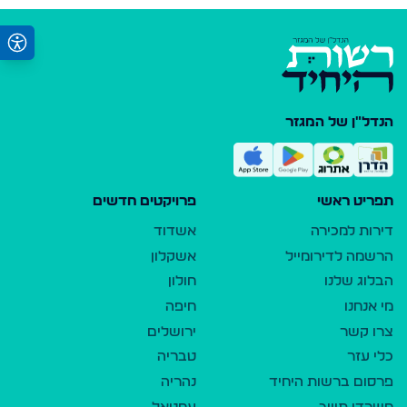
הנדל"ן של המגזר
תפריט ראשי
פרויקטים חדשים
דירות למכירה
אשדוד
הרשמה לדירומייל
אשקלון
הבלוג שלנו
חולון
מי אנחנו
חיפה
צרו קשר
ירושלים
כלי עזר
טבריה
פרסום ברשות היחיד
נהריה