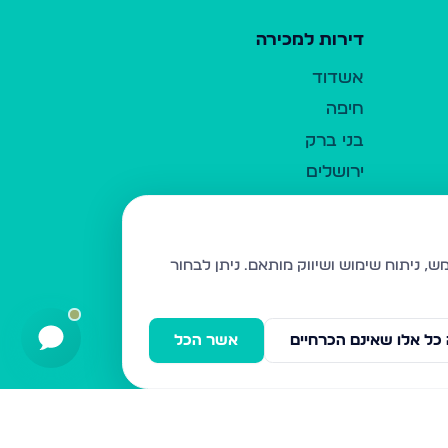
דירות למכירה
אשדוד
חיפה
בני ברק
ירושלים
אלעד
גבעת זאב
בית שמש
ניתן לבחור
רכסים
מודיעין עילית
כל אלו שאינם הכרחיים
אשר הכל
ביתר עילית