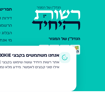
תפריט 
דירות 
הרשמה 
הבלוג ש
הנדל"ן של המגזר
מי אנחנ
צרו קש
כלי עזר
אנחנו משתמשים בקבצי Cookie
פרסום 
אתר רשות היחיד עושה שימוש בקבצי Cookie ובטכנולוגיות דומות לצורך תפעול האתר, שיפור חוויית המשתמש, ניתוח שימוש ושיווק מותאם.
אילו סוגי קבצים לאפשר. מידע מלא נמ
משרדי ת
נדל"ן ח
תקנון ו
מדיניות
הצהרת 