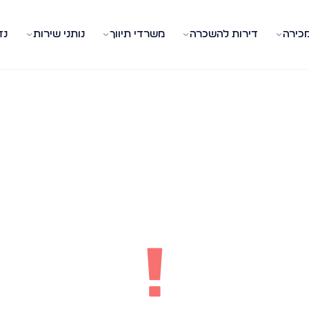
מכירה
דירות להשכרה
משרדי תיווך
נותני שירות
נד
!