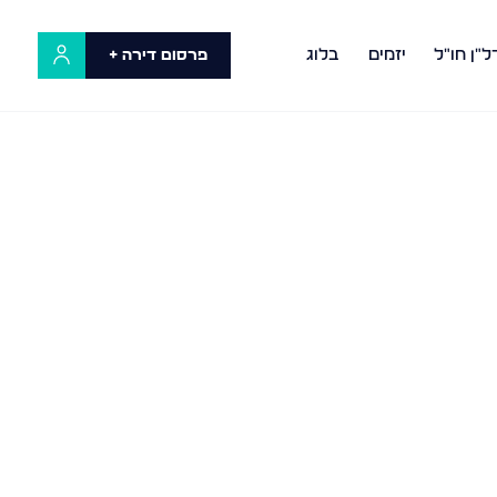
ל"ן חו"ל
יזמים
בלוג
פרסום דירה +