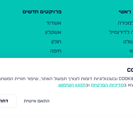
ראשי
פרויקטים חדשים
למכירה
אשדוד
לדירומייל
אשקלון
לנו
חולון
ו
חיפה
ר
ירושלים
טבריה
ברשות היחיד
נהריה
צא ב
מדיניות הפרטיות
וב
תקנון השימוש
.
יווך
עמנואל
ו"ל
רמלה
התאם אישית
דחה 
תנאי שימוש
נתיבות
 פרטיות
נגישות