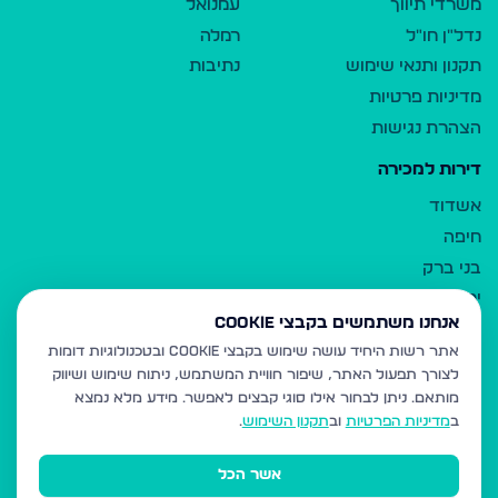
משרדי תיווך
עמנואל
נדל"ן חו"ל
רמלה
תקנון ותנאי שימוש
נתיבות
מדיניות פרטיות
הצהרת נגישות
דירות למכירה
אשדוד
חיפה
בני ברק
ירושלים
אנחנו משתמשים בקבצי Cookie
אלעד
אתר רשות היחיד עושה שימוש בקבצי Cookie ובטכנולוגיות דומות
גבעת זאב
לצורך תפעול האתר, שיפור חוויית המשתמש, ניתוח שימוש ושיווק
בית שמש
מותאם.
ניתן לבחור אילו סוגי קבצים לאפשר. מידע מלא נמצא
רכסים
ב
מדיניות הפרטיות
וב
תקנון השימוש
.
מודיעין עילית
אשר הכל
ביתר עילית