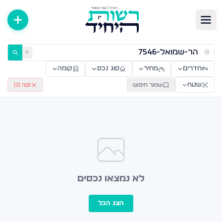
ירות למכירה ולהשכרה — רשות היחיד
✕
חדרים
מחיר
סוג נכס
קומה
שטח
שמור חיפוש
נקה (
1
)
לא נמצאו נכסים
הצג הכל