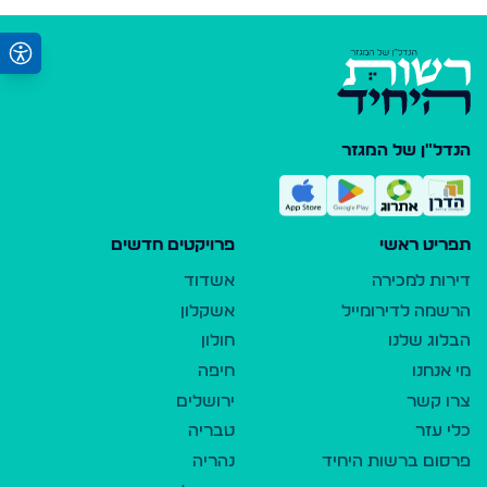
הנדל"ן של המגזר
תפריט ראשי
פרויקטים חדשים
דירות למכירה
אשדוד
הרשמה לדירומייל
אשקלון
הבלוג שלנו
חולון
מי אנחנו
חיפה
צרו קשר
ירושלים
כלי עזר
טבריה
פרסום ברשות היחיד
נהריה