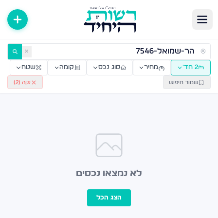
ירות למכירה ולהשכרה — רשות היחיד
✕
2 חד׳
מחיר
סוג נכס
קומה
שטח
שמור חיפוש
נקה (
2
)
לא נמצאו נכסים
הצג הכל