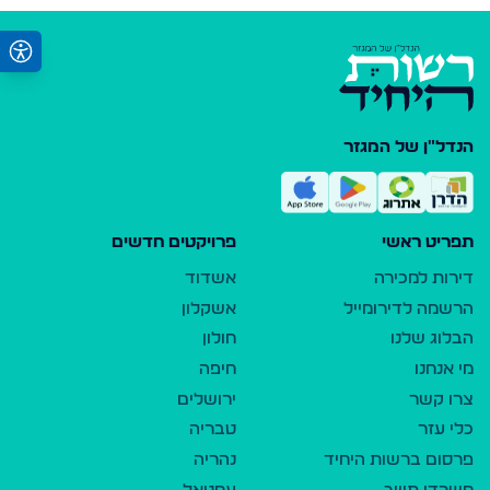
הנדל"ן של המגזר
תפריט ראשי
פרויקטים חדשים
דירות למכירה
אשדוד
הרשמה לדירומייל
אשקלון
הבלוג שלנו
חולון
מי אנחנו
חיפה
צרו קשר
ירושלים
כלי עזר
טבריה
פרסום ברשות היחיד
נהריה