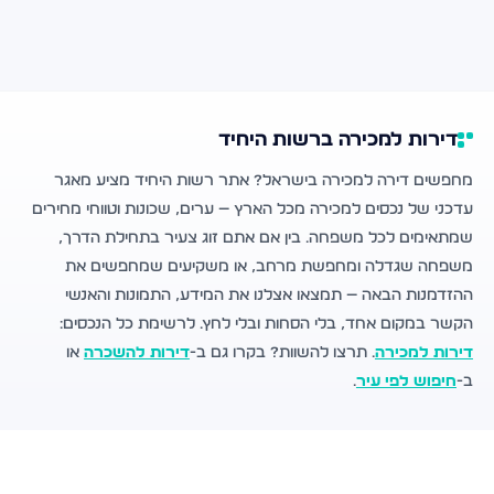
דירות למכירה ברשות היחיד
מחפשים דירה למכירה בישראל? אתר רשות היחיד מציע מאגר
עדכני של נכסים למכירה מכל הארץ — ערים, שכונות וטווחי מחירים
שמתאימים לכל משפחה. בין אם אתם זוג צעיר בתחילת הדרך,
משפחה שגדלה ומחפשת מרחב, או משקיעים שמחפשים את
ההזדמנות הבאה — תמצאו אצלנו את המידע, התמונות והאנשי
הקשר במקום אחד, בלי הסחות ובלי לחץ. לרשימת כל הנכסים:
דירות למכירה
. תרצו להשוות? בקרו גם ב-
דירות להשכרה
או
ב-
חיפוש לפי עיר
.