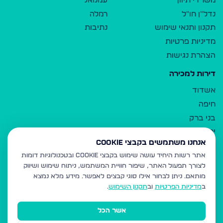
משרדי תיווך
עמנואל
נדל"ן חו"ל
רמלה
תקנון ותנאי שימוש
נתיבות
מדיניות פרטיות
הצהרת נגישות
דירות למכירה
אשדוד
חיפה
בני ברק
ירושלים
אנחנו משתמשים בקבצי Cookie
אלעד
אתר רשות היחיד עושה שימוש בקבצי Cookie ובטכנולוגיות דומות
גבעת זאב
לצורך תפעול האתר, שיפור חוויית המשתמש, ניתוח שימוש ושיווק
בית שמש
מותאם.
ניתן לבחור אילו סוגי קבצים לאפשר. מידע מלא נמצא
רכסים
ב
מדיניות הפרטיות
וב
תקנון השימוש
.
מודיעין עילית
אשר הכל
ביתר עילית