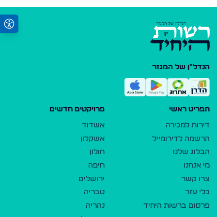
הנדל"ן של המגזר
תפריט ראשי
פרויקטים חדשים
דירות למכירה
אשדוד
הרשמה לדירומייל
אשקלון
הבלוג שלנו
חולון
מי אנחנו
חיפה
צרו קשר
ירושלים
כלי עזר
טבריה
פרסום ברשות היחיד
נהריה