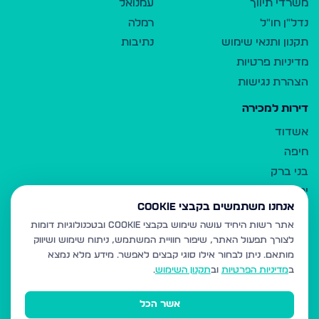
משרדי תיווך
עמנואל
נדל"ן חו"ל
רמלה
תקנון ותנאי שימוש
נתיבות
מדיניות פרטיות
הצהרת נגישות
דירות למכירה
אשדוד
חיפה
בני ברק
ירושלים
אנחנו משתמשים בקבצי Cookie
אלעד
אתר רשות היחיד עושה שימוש בקבצי Cookie ובטכנולוגיות דומות
גבעת זאב
לצורך תפעול האתר, שיפור חוויית המשתמש, ניתוח שימוש ושיווק
בית שמש
מותאם.
ניתן לבחור אילו סוגי קבצים לאפשר. מידע מלא נמצא
רכסים
ב
מדיניות הפרטיות
וב
תקנון השימוש
.
מודיעין עילית
אשר הכל
ביתר עילית