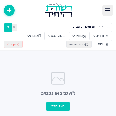
ירות למכירה ולהשכרה — רשות היחיד
✕
חדרים
מחיר
סוג נכס
קומה
שטח
שמור חיפוש
נקה (
1
)
לא נמצאו נכסים
הצג הכל