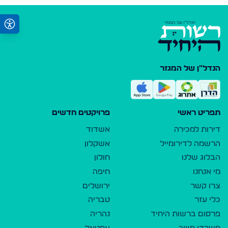
הנדל"ן של המגזר
תפריט ראשי
פרויקטים חדשים
דירות למכירה
אשדוד
הרשמה לדירומייל
אשקלון
הבלוג שלנו
חולון
מי אנחנו
חיפה
צרו קשר
ירושלים
כלי עזר
טבריה
פרסום ברשות היחיד
נהריה