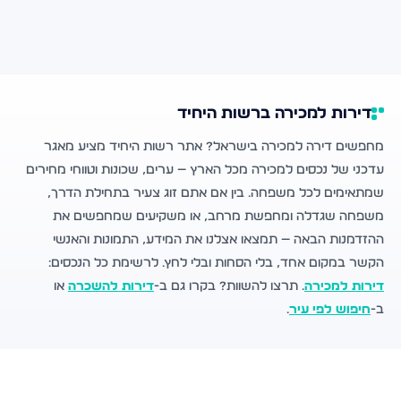
דירות למכירה ברשות היחיד
מחפשים דירה למכירה בישראל? אתר רשות היחיד מציע מאגר
עדכני של נכסים למכירה מכל הארץ — ערים, שכונות וטווחי מחירים
שמתאימים לכל משפחה. בין אם אתם זוג צעיר בתחילת הדרך,
משפחה שגדלה ומחפשת מרחב, או משקיעים שמחפשים את
ההזדמנות הבאה — תמצאו אצלנו את המידע, התמונות והאנשי
הקשר במקום אחד, בלי הסחות ובלי לחץ. לרשימת כל הנכסים:
דירות למכירה
. תרצו להשוות? בקרו גם ב-
דירות להשכרה
או
ב-
חיפוש לפי עיר
.