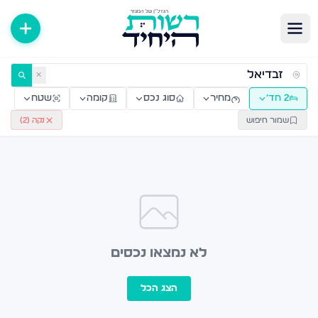
ירות למכירה ולהשכרה — רשות היחיד
✕
2 חד׳
מחיר
סוג נכס
קומה
שטח
שמור חיפוש
נקה (
2
)
לא נמצאו נכסים
הצג הכל