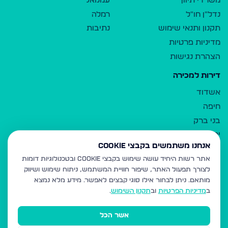
משרדי תיווך
עמנואל
נדל"ן חו"ל
רמלה
תקנון ותנאי שימוש
נתיבות
מדיניות פרטיות
הצהרת נגישות
דירות למכירה
אשדוד
חיפה
בני ברק
ירושלים
אנחנו משתמשים בקבצי Cookie
אלעד
אתר רשות היחיד עושה שימוש בקבצי Cookie ובטכנולוגיות דומות
גבעת זאב
לצורך תפעול האתר, שיפור חוויית המשתמש, ניתוח שימוש ושיווק
בית שמש
מותאם.
ניתן לבחור אילו סוגי קבצים לאפשר. מידע מלא נמצא
רכסים
ב
מדיניות הפרטיות
וב
תקנון השימוש
.
מודיעין עילית
אשר הכל
ביתר עילית