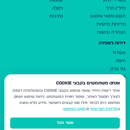
משרדי תיווך
עמנואל
נדל"ן חו"ל
רמלה
תקנון ותנאי שימוש
נתיבות
מדיניות פרטיות
הצהרת נגישות
דירות למכירה
אשדוד
חיפה
בני ברק
ירושלים
אנחנו משתמשים בקבצי Cookie
אלעד
אתר רשות היחיד עושה שימוש בקבצי Cookie ובטכנולוגיות דומות
גבעת זאב
לצורך תפעול האתר, שיפור חוויית המשתמש, ניתוח שימוש ושיווק
בית שמש
מותאם.
ניתן לבחור אילו סוגי קבצים לאפשר. מידע מלא נמצא
רכסים
ב
מדיניות הפרטיות
וב
תקנון השימוש
.
מודיעין עילית
אשר הכל
ביתר עילית