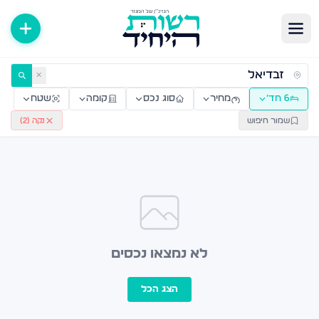
ירות למכירה ולהשכרה — רשות היחיד
✕
6 חד׳
מחיר
סוג נכס
קומה
שטח
שמור חיפוש
נקה (
2
)
לא נמצאו נכסים
הצג הכל