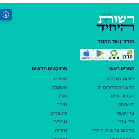
הנדל"ן של המגזר
תפריט ראשי
פרויקטים חדשים
דירות למכירה
אשדוד
הרשמה לדירומייל
אשקלון
הבלוג שלנו
חולון
מי אנחנו
חיפה
צרו קשר
ירושלים
כלי עזר
טבריה
פרסום ברשות היחיד
נהריה