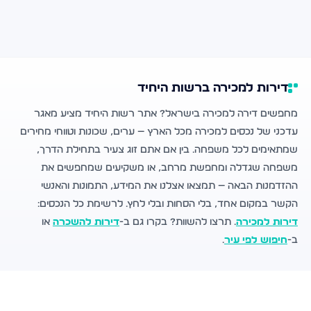
דירות למכירה ברשות היחיד
מחפשים דירה למכירה בישראל? אתר רשות היחיד מציע מאגר
עדכני של נכסים למכירה מכל הארץ — ערים, שכונות וטווחי מחירים
שמתאימים לכל משפחה. בין אם אתם זוג צעיר בתחילת הדרך,
משפחה שגדלה ומחפשת מרחב, או משקיעים שמחפשים את
ההזדמנות הבאה — תמצאו אצלנו את המידע, התמונות והאנשי
הקשר במקום אחד, בלי הסחות ובלי לחץ. לרשימת כל הנכסים:
דירות למכירה
. תרצו להשוות? בקרו גם ב-
דירות להשכרה
או
ב-
חיפוש לפי עיר
.