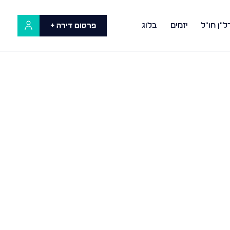
ל"ן חו"ל
יזמים
בלוג
פרסום דירה +