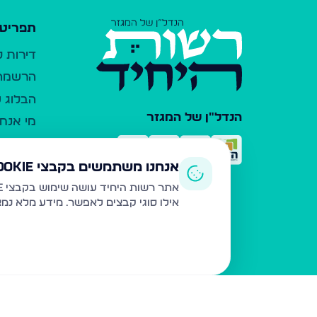
תפריט 
דירות 
הרשמה 
הבלוג ש
הנדל"ן של המגזר
מי אנחנ
צרו קש
כלי עזר
אנחנו משתמשים בקבצי Cookie
פרסום 
אתר רשות היחיד עושה שימוש בקבצי Cookie ובטכנולוגיות דומות לצורך תפעול האתר, שיפור חוויית המשתמש, ניתוח שימוש ושיווק מותאם.
אילו סוגי קבצים לאפשר. מידע מלא נמ
משרדי ת
נדל"ן ח
תקנון ו
מדיניות
הצהרת 