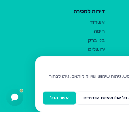
דירות למכירה
אשדוד
חיפה
בני ברק
ירושלים
אלעד
גבעת זאב
בית שמש
ניתן לבחור
רכסים
מודיעין עילית
כל אלו שאינם הכרחיים
אשר הכל
ביתר עילית