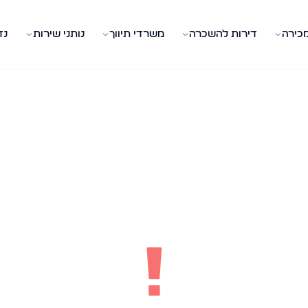
מכירה
דירות להשכרה
משרדי תיווך
נותני שירות
נד
!