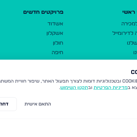
ראשי
פרויקטים חדשים
למכירה
אשדוד
לדירומייל
אשקלון
לנו
חולון
ו
חיפה
ר
ירושלים
טבריה
ברשות היחיד
נהריה
צא ב
מדיניות הפרטיות
וב
תקנון השימוש
.
יווך
עמנואל
ו"ל
רמלה
התאם אישית
דחה 
תנאי שימוש
נתיבות
 פרטיות
נגישות