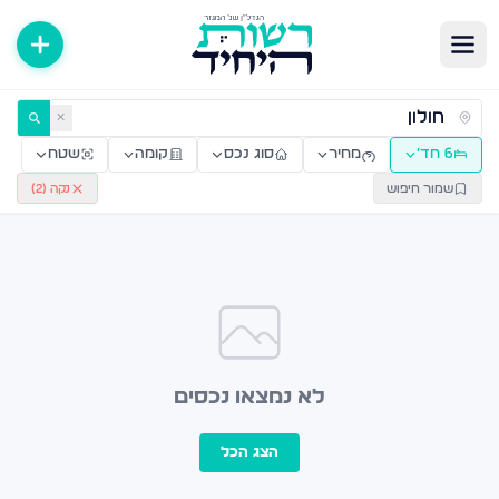
ירות למכירה ולהשכרה — רשות היחיד
✕
6 חד׳
מחיר
סוג נכס
קומה
שטח
שמור חיפוש
נקה (
2
)
לא נמצאו נכסים
הצג הכל