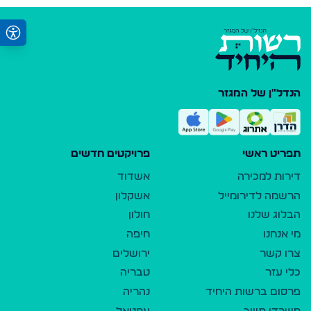
הנדל"ן של המגזר
תפריט ראשי
פרויקטים חדשים
דירות למכירה
אשדוד
הרשמה לדירומייל
אשקלון
הבלוג שלנו
חולון
מי אנחנו
חיפה
צרו קשר
ירושלים
כלי עזר
טבריה
פרסום ברשות היחיד
נהריה