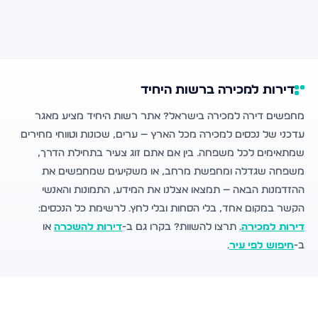
דירות למכירה ברשות היחיד
מחפשים דירה למכירה בישראל? אתר רשות היחיד מציע מאגר
עדכני של נכסים למכירה מכל הארץ — ערים, שכונות וטווחי מחירים
שמתאימים לכל משפחה. בין אם אתם זוג צעיר בתחילת הדרך,
משפחה שגדלה ומחפשת מרחב, או משקיעים שמחפשים את
ההזדמנות הבאה — תמצאו אצלנו את המידע, התמונות והאנשי
הקשר במקום אחד, בלי הסחות ובלי לחץ. לרשימת כל הנכסים:
דירות למכירה
. תרצו להשוות? בקרו גם ב-
דירות להשכרה
או
ב-
חיפוש לפי עיר
.