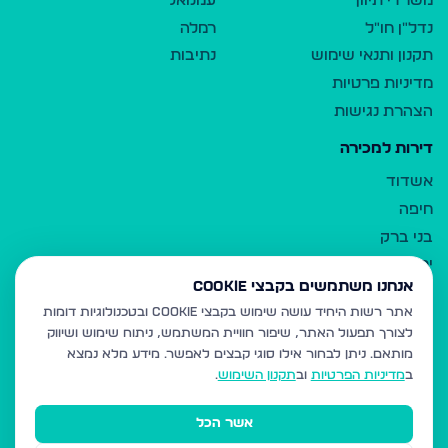
משרדי תיווך
עמנואל
נדל"ן חו"ל
רמלה
תקנון ותנאי שימוש
נתיבות
מדיניות פרטיות
הצהרת נגישות
דירות למכירה
אשדוד
חיפה
בני ברק
ירושלים
אנחנו משתמשים בקבצי Cookie
אלעד
אתר רשות היחיד עושה שימוש בקבצי Cookie ובטכנולוגיות דומות
גבעת זאב
לצורך תפעול האתר, שיפור חוויית המשתמש, ניתוח שימוש ושיווק
בית שמש
מותאם.
ניתן לבחור אילו סוגי קבצים לאפשר. מידע מלא נמצא
רכסים
ב
מדיניות הפרטיות
וב
תקנון השימוש
.
מודיעין עילית
אשר הכל
ביתר עילית