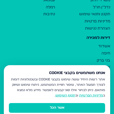
משרדי תיווך
עמנואל
נדל"ן חו"ל
רמלה
תקנון ותנאי שימוש
נתיבות
מדיניות פרטיות
הצהרת נגישות
דירות למכירה
אשדוד
חיפה
בני ברק
ירושלים
אנחנו משתמשים בקבצי Cookie
אלעד
אתר רשות היחיד עושה שימוש בקבצי Cookie ובטכנולוגיות דומות
גבעת זאב
לצורך תפעול האתר, שיפור חוויית המשתמש, ניתוח שימוש ושיווק
בית שמש
מותאם.
ניתן לבחור אילו סוגי קבצים לאפשר. מידע מלא נמצא
רכסים
ב
מדיניות הפרטיות
וב
תקנון השימוש
.
מודיעין עילית
אשר הכל
ביתר עילית