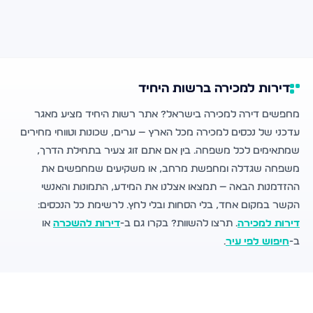
דירות למכירה ברשות היחיד
מחפשים דירה למכירה בישראל? אתר רשות היחיד מציע מאגר
עדכני של נכסים למכירה מכל הארץ — ערים, שכונות וטווחי מחירים
שמתאימים לכל משפחה. בין אם אתם זוג צעיר בתחילת הדרך,
משפחה שגדלה ומחפשת מרחב, או משקיעים שמחפשים את
ההזדמנות הבאה — תמצאו אצלנו את המידע, התמונות והאנשי
הקשר במקום אחד, בלי הסחות ובלי לחץ. לרשימת כל הנכסים:
דירות למכירה
. תרצו להשוות? בקרו גם ב-
דירות להשכרה
או
ב-
חיפוש לפי עיר
.