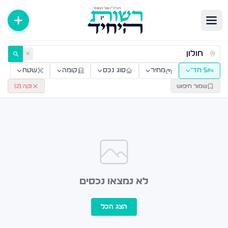
ירות למכירה ולהשכרה — רשות היחיד
✕
5 חד׳
מחיר
סוג נכס
קומה
שטח
שמור חיפוש
נקה (
2
)
לא נמצאו נכסים
הצג הכל