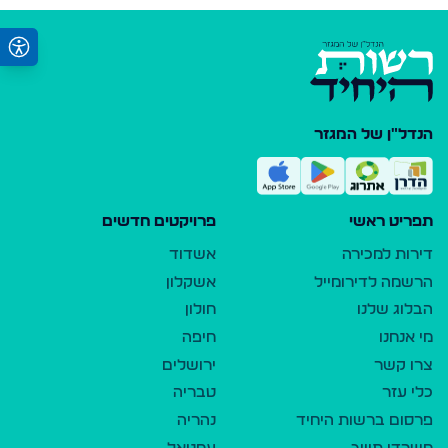
הנדל"ן של המגזר
תפריט ראשי
פרויקטים חדשים
דירות למכירה
אשדוד
הרשמה לדירומייל
אשקלון
הבלוג שלנו
חולון
מי אנחנו
חיפה
צרו קשר
ירושלים
כלי עזר
טבריה
פרסום ברשות היחיד
נהריה