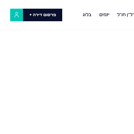
ל"ן חו"ל
יזמים
בלוג
פרסום דירה +