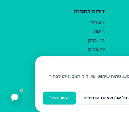
דירות למכירה
אשדוד
חיפה
בני ברק
ירושלים
אלעד
גבעת זאב
בית שמש
ניתן לבחור
רכסים
מודיעין עילית
כל אלו שאינם הכרחיים
אשר הכל
ביתר עילית