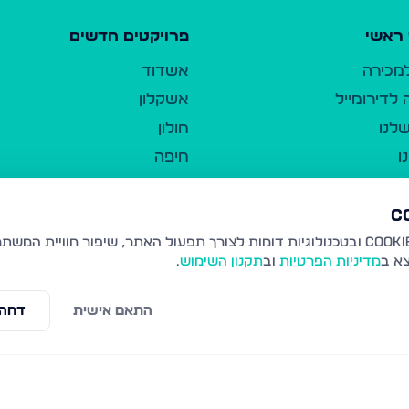
ראשי
פרויקטים חדשים
למכירה
אשדוד
לדירומייל
אשקלון
לנו
חולון
ו
חיפה
ר
ירושלים
טבריה
ברשות היחיד
נהריה
צא ב
מדיניות הפרטיות
וב
תקנון השימוש
.
יווך
עמנואל
ו"ל
רמלה
התאם אישית
דחה 
תנאי שימוש
נתיבות
 פרטיות
נגישות