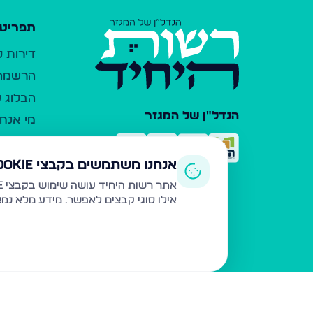
תפריט 
דירות 
הרשמה 
הבלוג ש
הנדל"ן של המגזר
מי אנחנ
צרו קש
כלי עזר
אנחנו משתמשים בקבצי Cookie
פרסום 
אתר רשות היחיד עושה שימוש בקבצי Cookie ובטכנולוגיות דומות לצורך תפעול האתר, שיפור חוויית המשתמש, ניתוח שימוש ושיווק מותאם.
אילו סוגי קבצים לאפשר. מידע מלא נמ
משרדי ת
נדל"ן ח
תקנון ו
מדיניות
הצהרת 