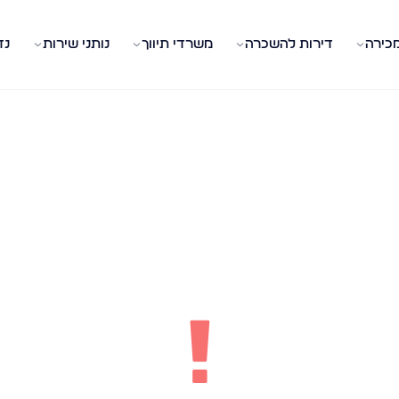
מכירה
דירות להשכרה
משרדי תיווך
נותני שירות
נד
!