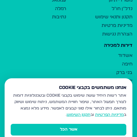
משרדי תיווך
עמנואל
נדל"ן חו"ל
רמלה
תקנון ותנאי שימוש
נתיבות
מדיניות פרטיות
הצהרת נגישות
דירות למכירה
אשדוד
חיפה
בני ברק
ירושלים
אנחנו משתמשים בקבצי Cookie
אלעד
אתר רשות היחיד עושה שימוש בקבצי Cookie ובטכנולוגיות דומות
גבעת זאב
לצורך תפעול האתר, שיפור חוויית המשתמש, ניתוח שימוש ושיווק
בית שמש
מותאם.
ניתן לבחור אילו סוגי קבצים לאפשר. מידע מלא נמצא
רכסים
ב
מדיניות הפרטיות
וב
תקנון השימוש
.
מודיעין עילית
אשר הכל
ביתר עילית