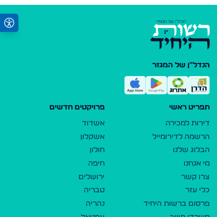
הנדל"ן של המגזר
תפריט ראשי
פרויקטים חדשים
דירות למכירה
אשדוד
הרשמה לדירומייל
אשקלון
הבלוג שלנו
חולון
מי אנחנו
חיפה
צרו קשר
ירושלים
כלי עזר
טבריה
פרסום ברשות היחיד
נהריה