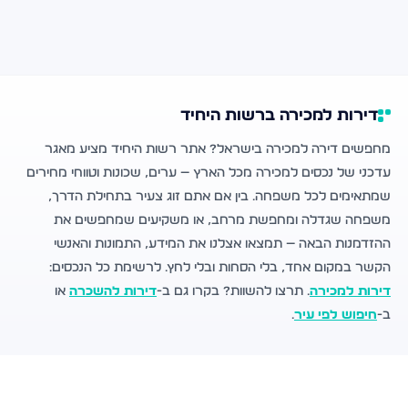
דירות למכירה ברשות היחיד
מחפשים דירה למכירה בישראל? אתר רשות היחיד מציע מאגר
עדכני של נכסים למכירה מכל הארץ — ערים, שכונות וטווחי מחירים
שמתאימים לכל משפחה. בין אם אתם זוג צעיר בתחילת הדרך,
משפחה שגדלה ומחפשת מרחב, או משקיעים שמחפשים את
ההזדמנות הבאה — תמצאו אצלנו את המידע, התמונות והאנשי
הקשר במקום אחד, בלי הסחות ובלי לחץ. לרשימת כל הנכסים:
דירות למכירה
. תרצו להשוות? בקרו גם ב-
דירות להשכרה
או
ב-
חיפוש לפי עיר
.