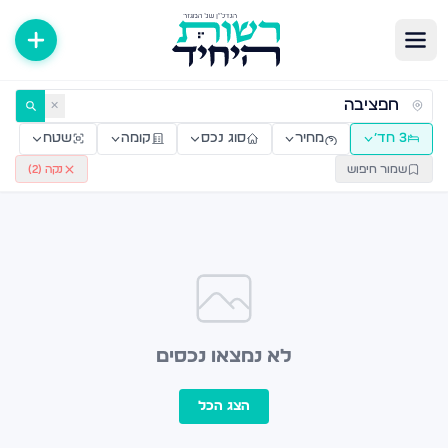
ירות למכירה ולהשכרה — רשות היחיד
✕
3 חד׳
מחיר
סוג נכס
קומה
שטח
שמור חיפוש
נקה (
2
)
לא נמצאו נכסים
הצג הכל