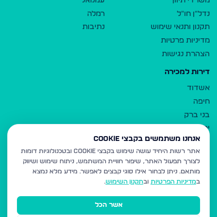
משרדי תיווך
עמנואל
נדל"ן חו"ל
רמלה
תקנון ותנאי שימוש
נתיבות
מדיניות פרטיות
הצהרת נגישות
דירות למכירה
אשדוד
חיפה
בני ברק
ירושלים
אנחנו משתמשים בקבצי Cookie
אלעד
אתר רשות היחיד עושה שימוש בקבצי Cookie ובטכנולוגיות דומות
גבעת זאב
לצורך תפעול האתר, שיפור חוויית המשתמש, ניתוח שימוש ושיווק
בית שמש
מותאם.
ניתן לבחור אילו סוגי קבצים לאפשר. מידע מלא נמצא
רכסים
ב
מדיניות הפרטיות
וב
תקנון השימוש
.
מודיעין עילית
אשר הכל
ביתר עילית