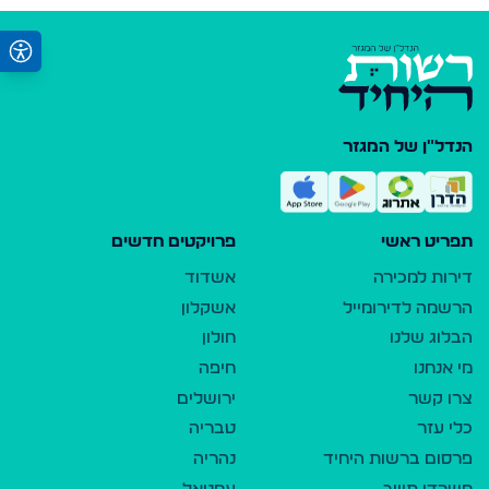
הנדל"ן של המגזר
תפריט ראשי
פרויקטים חדשים
דירות למכירה
אשדוד
הרשמה לדירומייל
אשקלון
הבלוג שלנו
חולון
מי אנחנו
חיפה
צרו קשר
ירושלים
כלי עזר
טבריה
פרסום ברשות היחיד
נהריה