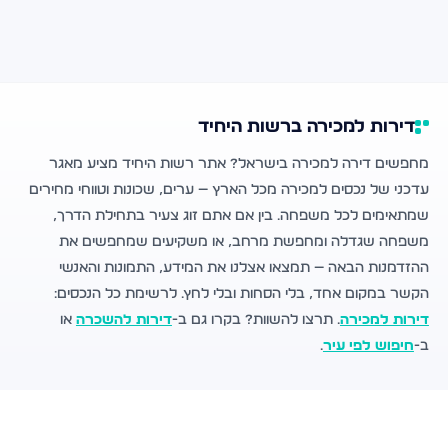
דירות למכירה ברשות היחיד
מחפשים דירה למכירה בישראל? אתר רשות היחיד מציע מאגר
עדכני של נכסים למכירה מכל הארץ — ערים, שכונות וטווחי מחירים
שמתאימים לכל משפחה. בין אם אתם זוג צעיר בתחילת הדרך,
משפחה שגדלה ומחפשת מרחב, או משקיעים שמחפשים את
ההזדמנות הבאה — תמצאו אצלנו את המידע, התמונות והאנשי
הקשר במקום אחד, בלי הסחות ובלי לחץ. לרשימת כל הנכסים:
דירות למכירה
. תרצו להשוות? בקרו גם ב-
דירות להשכרה
או
ב-
חיפוש לפי עיר
.