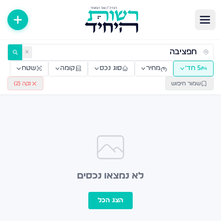
ירות למכירה ולהשכרה — רשות היחיד
✕
5 חד׳
מחיר
סוג נכס
קומה
שטח
שמור חיפוש
נקה (
2
)
לא נמצאו נכסים
הצג הכל